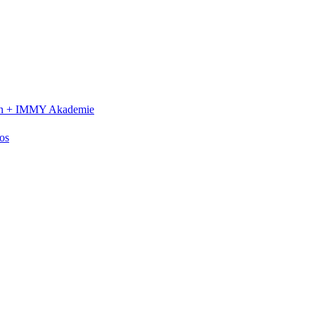
n +
IMMY Akademie
os