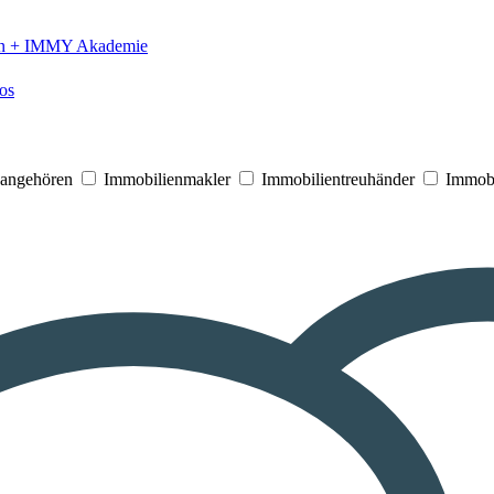
n +
IMMY Akademie
os
V angehören
Immobilienmakler
Immobilientreuhänder
Immobi