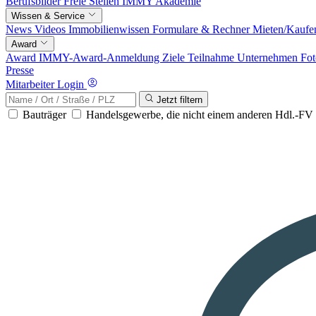
Berufsbilder
Freie Stellen
IMMY Akademie
Wissen & Service
News
Videos
Immobilienwissen
Formulare & Rechner
Mieten/Kaufe
Award
Award
IMMY-Award-Anmeldung
Ziele
Teilnahme
Unternehmen
Fot
Presse
Mitarbeiter Login
Jetzt filtern
Bauträger
Handelsgewerbe, die nicht einem anderen Hdl.-F