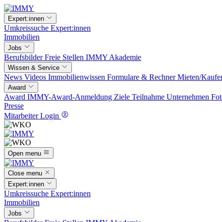
Expert:innen
Umkreissuche
Expert:innen
Immobilien
Jobs
Berufsbilder
Freie Stellen
IMMY Akademie
Wissen & Service
News
Videos
Immobilienwissen
Formulare & Rechner
Mieten/Kaufe
Award
Award
IMMY-Award-Anmeldung
Ziele
Teilnahme
Unternehmen
Fot
Presse
Mitarbeiter Login
Open menu
Close menu
Expert:innen
Umkreissuche
Expert:innen
Immobilien
Jobs