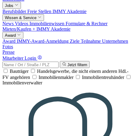
Jobs
Berufsbilder
Freie Stellen
IMMY Akademie
Wissen & Service
News
Videos
Immobilienwissen
Formulare & Rechner
Mieten/Kaufen +
IMMY Akademie
Award
Award
IMMY-Award-Anmeldung
Ziele
Teilnahme
Unternehmen
Fotos
Presse
Mitarbeiter Login
Jetzt filtern
Bauträger
Handelsgewerbe, die nicht einem anderen Hdl.-
FV angehören
Immobilienmakler
Immobilientreuhänder
Immobilienverwalter