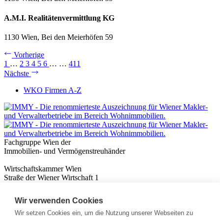
A.M.I. Realitätenvermittlung KG
1130 Wien, Bei den Meierhöfen 59
Vorherige
1
…
2
3
4
5
6
…
…
411
Nächste
WKO Firmen A-Z
Fachgruppe Wien der
Immobilien- und Vermögenstreuhänder
Wirtschaftskammer Wien
Straße der Wiener Wirtschaft 1
1020 Wien
Wir verwenden Cookies
Nützliches
Immobilienwissen
Wir setzen Cookies ein, um die Nutzung unserer Webseiten zu