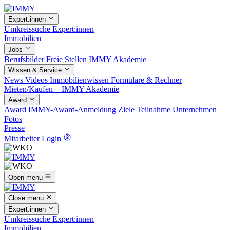
Expert:innen
Umkreissuche
Expert:innen
Immobilien
Jobs
Berufsbilder
Freie Stellen
IMMY Akademie
Wissen & Service
News
Videos
Immobilienwissen
Formulare & Rechner
Mieten/Kaufen +
IMMY Akademie
Award
Award
IMMY-Award-Anmeldung
Ziele
Teilnahme
Unternehmen
Fotos
Presse
Mitarbeiter Login
Open menu
Close menu
Expert:innen
Umkreissuche
Expert:innen
Immobilien