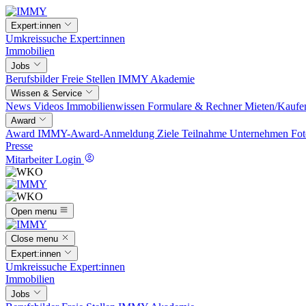
Expert:innen
Umkreissuche
Expert:innen
Immobilien
Jobs
Berufsbilder
Freie Stellen
IMMY Akademie
Wissen & Service
News
Videos
Immobilienwissen
Formulare & Rechner
Mieten/Kaufe
Award
Award
IMMY-Award-Anmeldung
Ziele
Teilnahme
Unternehmen
Fot
Presse
Mitarbeiter Login
Open menu
Close menu
Expert:innen
Umkreissuche
Expert:innen
Immobilien
Jobs