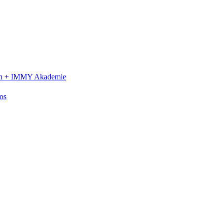
n +
IMMY Akademie
os