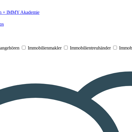
n +
IMMY Akademie
os
V angehören
Immobilienmakler
Immobilientreuhänder
Immobi