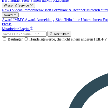
Berufsbilder
Freie Stellen
IMMY Akademie
Wissen & Service
News
Videos
Immobilienwissen
Formulare & Rechner
Mieten/Kaufe
Award
Award
IMMY-Award-Anmeldung
Ziele
Teilnahme
Unternehmen
Fot
Presse
Mitarbeiter Login
Jetzt filtern
Bauträger
Handelsgewerbe, die nicht einem anderen Hdl.-F