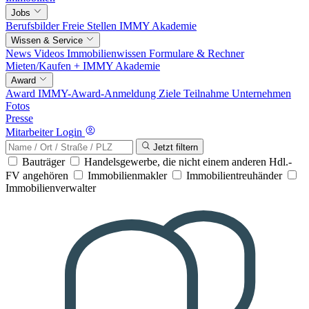
Jobs
Berufsbilder
Freie Stellen
IMMY Akademie
Wissen & Service
News
Videos
Immobilienwissen
Formulare & Rechner
Mieten/Kaufen +
IMMY Akademie
Award
Award
IMMY-Award-Anmeldung
Ziele
Teilnahme
Unternehmen
Fotos
Presse
Mitarbeiter Login
Jetzt filtern
Bauträger
Handelsgewerbe, die nicht einem anderen Hdl.-
FV angehören
Immobilienmakler
Immobilientreuhänder
Immobilienverwalter