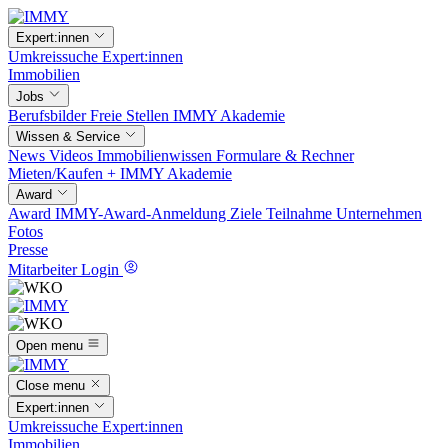
Expert:innen
Umkreissuche
Expert:innen
Immobilien
Jobs
Berufsbilder
Freie Stellen
IMMY Akademie
Wissen & Service
News
Videos
Immobilienwissen
Formulare & Rechner
Mieten/Kaufen +
IMMY Akademie
Award
Award
IMMY-Award-Anmeldung
Ziele
Teilnahme
Unternehmen
Fotos
Presse
Mitarbeiter Login
Open menu
Close menu
Expert:innen
Umkreissuche
Expert:innen
Immobilien