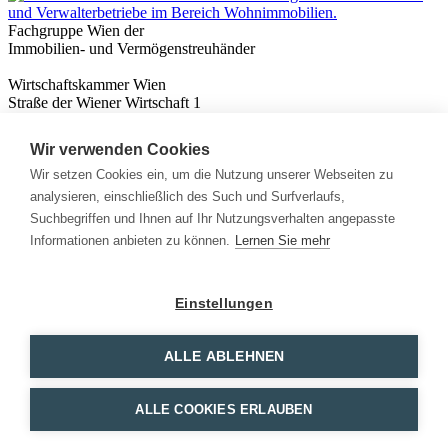
Fachgruppe Wien der
Immobilien- und Vermögenstreuhänder
Wirtschaftskammer Wien
Straße der Wiener Wirtschaft 1
1020 Wien
Wir verwenden Cookies
Nützliches
Immobilienwissen
Wir setzen Cookies ein, um die Nutzung unserer Webseiten zu
Formulare & Rechner
analysieren, einschließlich des Such und Surfverlaufs,
Expert:innen
Suchbegriffen und Ihnen auf Ihr Nutzungsverhalten angepasste
Informationen anbieten zu können.
Lernen Sie mehr
Info
News
Presse
Einstellungen
Rechtliches
Kontakt
Impressum
ALLE ABLEHNEN
Datenschutz
Mitglieder Login
ALLE COOKIES ERLAUBEN
Facebook
Instagram