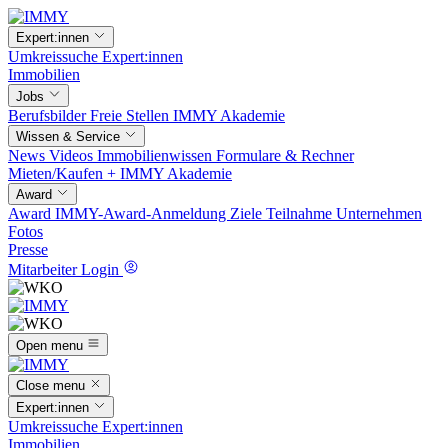
Expert:innen
Umkreissuche
Expert:innen
Immobilien
Jobs
Berufsbilder
Freie Stellen
IMMY Akademie
Wissen & Service
News
Videos
Immobilienwissen
Formulare & Rechner
Mieten/Kaufen +
IMMY Akademie
Award
Award
IMMY-Award-Anmeldung
Ziele
Teilnahme
Unternehmen
Fotos
Presse
Mitarbeiter Login
Open menu
Close menu
Expert:innen
Umkreissuche
Expert:innen
Immobilien