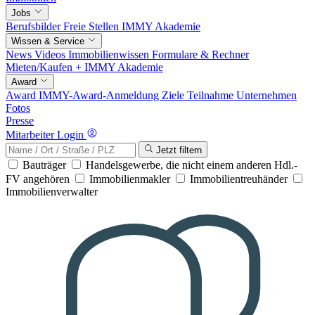
Jobs
Berufsbilder
Freie Stellen
IMMY Akademie
Wissen & Service
News
Videos
Immobilienwissen
Formulare & Rechner
Mieten/Kaufen +
IMMY Akademie
Award
Award
IMMY-Award-Anmeldung
Ziele
Teilnahme
Unternehmen
Fotos
Presse
Mitarbeiter Login
Jetzt filtern
Bauträger
Handelsgewerbe, die nicht einem anderen Hdl.-
FV angehören
Immobilienmakler
Immobilientreuhänder
Immobilienverwalter