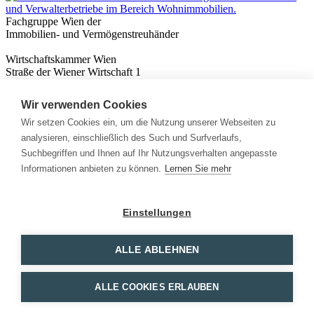
Fachgruppe Wien der
Immobilien- und Vermögenstreuhänder
Wirtschaftskammer Wien
Straße der Wiener Wirtschaft 1
1020 Wien
Wir verwenden Cookies
Nützliches
Immobilienwissen
Wir setzen Cookies ein, um die Nutzung unserer Webseiten zu
Formulare & Rechner
analysieren, einschließlich des Such und Surfverlaufs,
Expert:innen
Suchbegriffen und Ihnen auf Ihr Nutzungsverhalten angepasste
Informationen anbieten zu können.
Lernen Sie mehr
Info
News
Presse
Einstellungen
Rechtliches
Kontakt
Impressum
ALLE ABLEHNEN
Datenschutz
Mitglieder Login
ALLE COOKIES ERLAUBEN
Facebook
Instagram