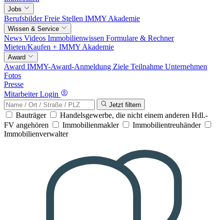
Jobs
Berufsbilder
Freie Stellen
IMMY Akademie
Wissen & Service
News
Videos
Immobilienwissen
Formulare & Rechner
Mieten/Kaufen +
IMMY Akademie
Award
Award
IMMY-Award-Anmeldung
Ziele
Teilnahme
Unternehmen
Fotos
Presse
Mitarbeiter Login
Jetzt filtern
Bauträger
Handelsgewerbe, die nicht einem anderen Hdl.-
FV angehören
Immobilienmakler
Immobilientreuhänder
Immobilienverwalter