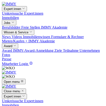
Expert:innen
Umkreissuche
Expert:innen
Immobilien
Jobs
Berufsbilder
Freie Stellen
IMMY Akademie
Wissen & Service
News
Videos
Immobilienwissen
Formulare & Rechner
Mieten/Kaufen +
IMMY Akademie
Award
Award
IMMY-Award-Anmeldung
Ziele
Teilnahme
Unternehmen
Fotos
Presse
Mitarbeiter Login
Open menu
Close menu
Expert:innen
Umkreissuche
Expert:innen
Immobilien