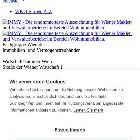
Nächste
WKO Firmen A-Z
Fachgruppe Wien der
Immobilien- und Vermögenstreuhänder
Wirtschaftskammer Wien
Straße der Wiener Wirtschaft 1
1020 Wien
Wir verwenden Cookies
Nützliches
Immobilienwissen
Wir setzen Cookies ein, um die Nutzung unserer Webseiten zu
Formulare & Rechner
analysieren, einschließlich des Such und Surfverlaufs,
Expert:innen
Suchbegriffen und Ihnen auf Ihr Nutzungsverhalten angepasste
Informationen anbieten zu können.
Lernen Sie mehr
Info
News
Presse
Einstellungen
Rechtliches
Kontakt