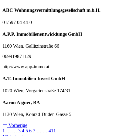
ABC Wohnungsvermittlungsgesellschaft m.b.H.
01/597 04 44-0
A.P.P. Immobilienentwicklungs GmbH
1160 Wien, Gallitzinstraße 66
069919871129
http://www.app-immo.at
A.T. Immobilien Invest GmbH
1020 Wien, Vorgartenstraße 174/31
Aaron Aigner, BA
1130 Wien, Konrad-Duden-Gasse 5
Vorherige
1
…
…
3
4
5
6
7
…
…
411