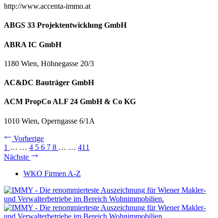
http://www.accenta-immo.at
ABGS 33 Projektentwicklung GmbH
ABRA IC GmbH
1180 Wien, Höhnegasse 20/3
AC&DC Bauträger GmbH
ACM PropCo ALF 24 GmbH & Co KG
1010 Wien, Operngasse 6/1A
Vorherige
1
…
…
4
5
6
7
8
…
…
411
Nächste
WKO Firmen A-Z