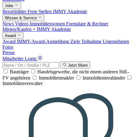
Jobs
Berufsbilder
Freie Stellen
IMMY Akademie
Wissen & Service
News
Videos
Immobilienwissen
Formulare & Rechner
Mieten/Kaufen +
IMMY Akademie
Award
Award
IMMY-Award-Anmeldung
Ziele
Teilnahme
Unternehmen
Fotos
Presse
Mitarbeiter Login
Jetzt filtern
Bauträger
Handelsgewerbe, die nicht einem anderen Hdl.-
FV angehören
Immobilienmakler
Immobilientreuhänder
Immobilienverwalter