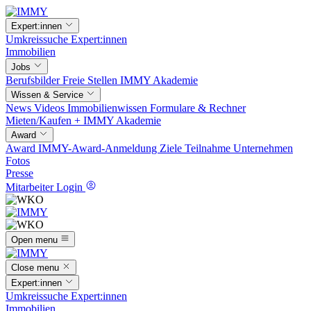
Expert:innen
Umkreissuche
Expert:innen
Immobilien
Jobs
Berufsbilder
Freie Stellen
IMMY Akademie
Wissen & Service
News
Videos
Immobilienwissen
Formulare & Rechner
Mieten/Kaufen +
IMMY Akademie
Award
Award
IMMY-Award-Anmeldung
Ziele
Teilnahme
Unternehmen
Fotos
Presse
Mitarbeiter Login
Open menu
Close menu
Expert:innen
Umkreissuche
Expert:innen
Immobilien