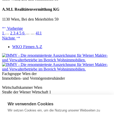
A.M.I. Realitätenvermittlung KG
1130 Wien, Bei den Meierhöfen 59
Vorherige
1
…
2
3
4
5
6
…
…
411
Nächste
WKO Firmen A-Z
Fachgruppe Wien der
Immobilien- und Vermögenstreuhänder
Wirtschaftskammer Wien
Straße der Wiener Wirtschaft 1
1020 Wien
Wir verwenden Cookies
Nützliches
Immobilienwissen
Wir setzen Cookies ein, um die Nutzung unserer Webseiten zu