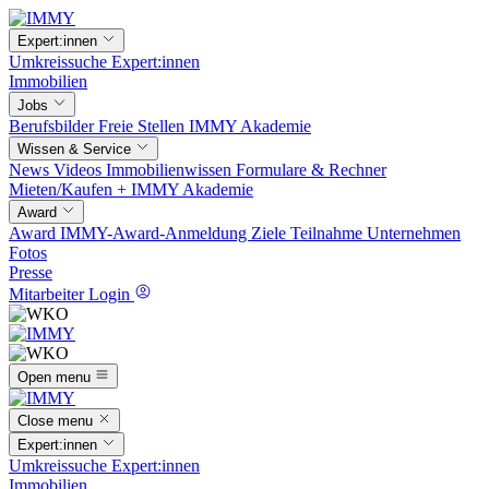
Expert:innen
Umkreissuche
Expert:innen
Immobilien
Jobs
Berufsbilder
Freie Stellen
IMMY Akademie
Wissen & Service
News
Videos
Immobilienwissen
Formulare & Rechner
Mieten/Kaufen +
IMMY Akademie
Award
Award
IMMY-Award-Anmeldung
Ziele
Teilnahme
Unternehmen
Fotos
Presse
Mitarbeiter Login
Open menu
Close menu
Expert:innen
Umkreissuche
Expert:innen
Immobilien