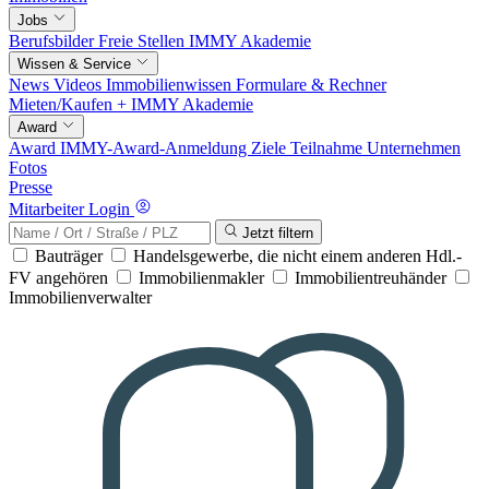
Jobs
Berufsbilder
Freie Stellen
IMMY Akademie
Wissen & Service
News
Videos
Immobilienwissen
Formulare & Rechner
Mieten/Kaufen +
IMMY Akademie
Award
Award
IMMY-Award-Anmeldung
Ziele
Teilnahme
Unternehmen
Fotos
Presse
Mitarbeiter Login
Jetzt filtern
Bauträger
Handelsgewerbe, die nicht einem anderen Hdl.-
FV angehören
Immobilienmakler
Immobilientreuhänder
Immobilienverwalter