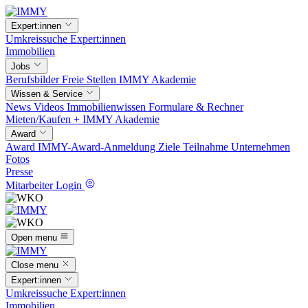
Expert:innen
Umkreissuche
Expert:innen
Immobilien
Jobs
Berufsbilder
Freie Stellen
IMMY Akademie
Wissen & Service
News
Videos
Immobilienwissen
Formulare & Rechner
Mieten/Kaufen +
IMMY Akademie
Award
Award
IMMY-Award-Anmeldung
Ziele
Teilnahme
Unternehmen
Fotos
Presse
Mitarbeiter Login
Open menu
Close menu
Expert:innen
Umkreissuche
Expert:innen
Immobilien