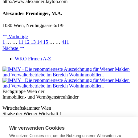
http://www.alexander-layton.com
Alexander Prendinger, M.A.
1030 Wien, Neulinggasse 6/1/9
Vorherige
1
…
…
11
12
13
14
15
…
…
411
Nächste
WKO Firmen A-Z
Fachgruppe Wien der
Immobilien- und Vermögenstreuhänder
Wirtschaftskammer Wien
Straße der Wiener Wirtschaft 1
1020 Wien
Wir verwenden Cookies
Nützliches
Immobilienwissen
Wir setzen Cookies ein, um die Nutzung unserer Webseiten zu