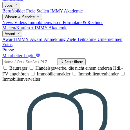
Jobs
Berufsbilder
Freie Stellen
IMMY Akademie
Wissen & Service
News
Videos
Immobilienwissen
Formulare & Rechner
Mieten/Kaufen +
IMMY Akademie
Award
Award
IMMY-Award-Anmeldung
Ziele
Teilnahme
Unternehmen
Fotos
Presse
Mitarbeiter Login
Jetzt filtern
Bauträger
Handelsgewerbe, die nicht einem anderen Hdl.-
FV angehören
Immobilienmakler
Immobilientreuhänder
Immobilienverwalter