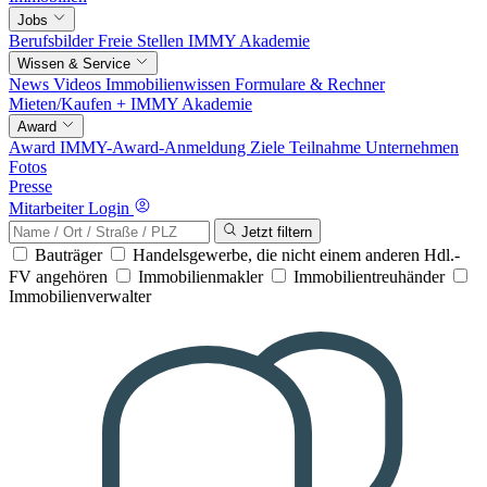
Jobs
Berufsbilder
Freie Stellen
IMMY Akademie
Wissen & Service
News
Videos
Immobilienwissen
Formulare & Rechner
Mieten/Kaufen +
IMMY Akademie
Award
Award
IMMY-Award-Anmeldung
Ziele
Teilnahme
Unternehmen
Fotos
Presse
Mitarbeiter Login
Jetzt filtern
Bauträger
Handelsgewerbe, die nicht einem anderen Hdl.-
FV angehören
Immobilienmakler
Immobilientreuhänder
Immobilienverwalter