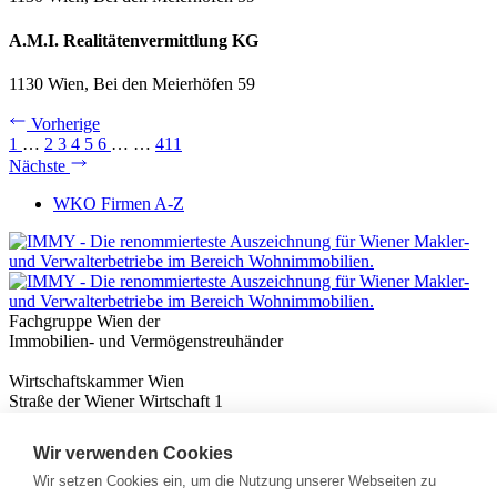
A.M.I. Realitätenvermittlung KG
1130 Wien, Bei den Meierhöfen 59
Vorherige
1
…
2
3
4
5
6
…
…
411
Nächste
WKO Firmen A-Z
Fachgruppe Wien der
Immobilien- und Vermögenstreuhänder
Wirtschaftskammer Wien
Straße der Wiener Wirtschaft 1
1020 Wien
Wir verwenden Cookies
Nützliches
Immobilienwissen
Wir setzen Cookies ein, um die Nutzung unserer Webseiten zu