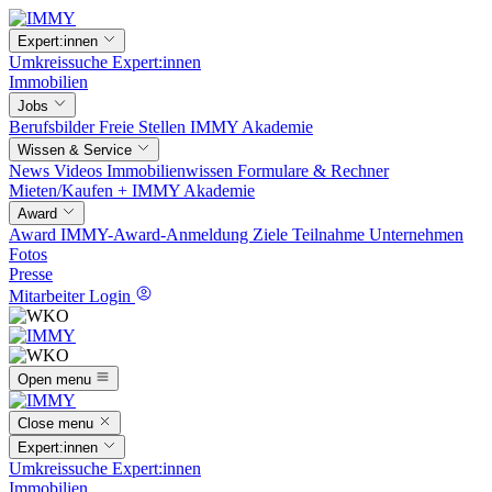
Expert:innen
Umkreissuche
Expert:innen
Immobilien
Jobs
Berufsbilder
Freie Stellen
IMMY Akademie
Wissen & Service
News
Videos
Immobilienwissen
Formulare & Rechner
Mieten/Kaufen +
IMMY Akademie
Award
Award
IMMY-Award-Anmeldung
Ziele
Teilnahme
Unternehmen
Fotos
Presse
Mitarbeiter Login
Open menu
Close menu
Expert:innen
Umkreissuche
Expert:innen
Immobilien