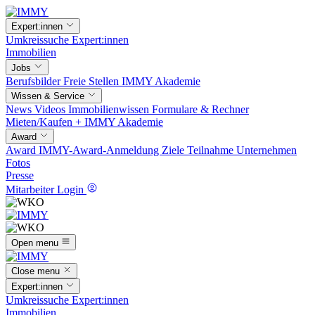
Expert:innen
Umkreissuche
Expert:innen
Immobilien
Jobs
Berufsbilder
Freie Stellen
IMMY Akademie
Wissen & Service
News
Videos
Immobilienwissen
Formulare & Rechner
Mieten/Kaufen +
IMMY Akademie
Award
Award
IMMY-Award-Anmeldung
Ziele
Teilnahme
Unternehmen
Fotos
Presse
Mitarbeiter Login
Open menu
Close menu
Expert:innen
Umkreissuche
Expert:innen
Immobilien