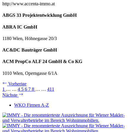
http://www.accenta-immo.at
ABGS 33 Projektentwicklung GmbH
ABRA IC GmbH
1180 Wien, Höhnegasse 20/3
AC&DC Bauträger GmbH
ACM PropCo ALF 24 GmbH & Co KG
1010 Wien, Operngasse 6/1A
Vorherige
1
…
…
4
5
6
7
8
…
…
411
Nächste
WKO Firmen A-Z