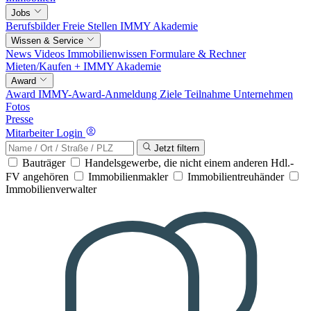
Jobs
Berufsbilder
Freie Stellen
IMMY Akademie
Wissen & Service
News
Videos
Immobilienwissen
Formulare & Rechner
Mieten/Kaufen +
IMMY Akademie
Award
Award
IMMY-Award-Anmeldung
Ziele
Teilnahme
Unternehmen
Fotos
Presse
Mitarbeiter Login
Jetzt filtern
Bauträger
Handelsgewerbe, die nicht einem anderen Hdl.-
FV angehören
Immobilienmakler
Immobilientreuhänder
Immobilienverwalter