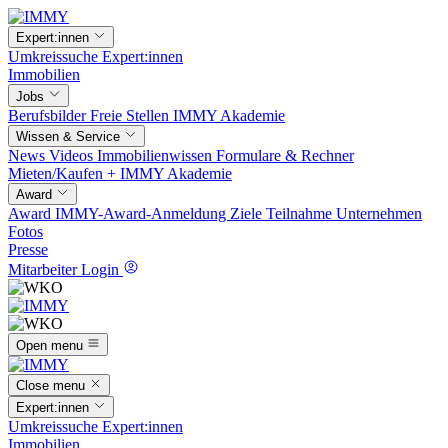
Expert:innen
Umkreissuche
Expert:innen
Immobilien
Jobs
Berufsbilder
Freie Stellen
IMMY Akademie
Wissen & Service
News
Videos
Immobilienwissen
Formulare & Rechner
Mieten/Kaufen +
IMMY Akademie
Award
Award
IMMY-Award-Anmeldung
Ziele
Teilnahme
Unternehmen
Fotos
Presse
Mitarbeiter Login
Open menu
Close menu
Expert:innen
Umkreissuche
Expert:innen
Immobilien