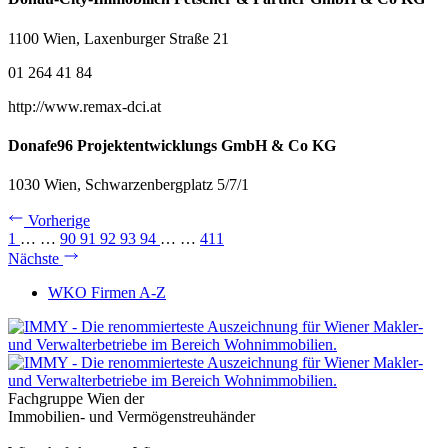
1100 Wien, Laxenburger Straße 21
01 264 41 84
http://www.remax-dci.at
Donafe96 Projektentwicklungs GmbH & Co KG
1030 Wien, Schwarzenbergplatz 5/7/1
Vorherige
1
…
…
90
91
92
93
94
…
…
411
Nächste
WKO Firmen A-Z
Fachgruppe Wien der
Immobilien- und Vermögenstreuhänder