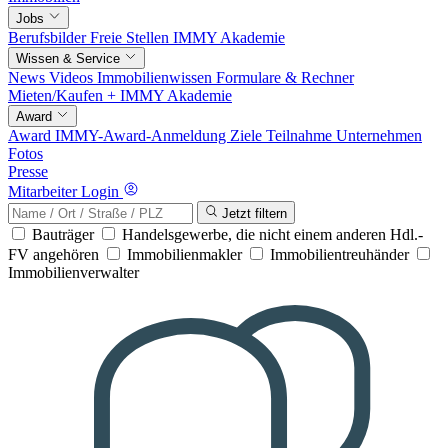
Jobs
Berufsbilder
Freie Stellen
IMMY Akademie
Wissen & Service
News
Videos
Immobilienwissen
Formulare & Rechner
Mieten/Kaufen +
IMMY Akademie
Award
Award
IMMY-Award-Anmeldung
Ziele
Teilnahme
Unternehmen
Fotos
Presse
Mitarbeiter Login
Jetzt filtern
Bauträger
Handelsgewerbe, die nicht einem anderen Hdl.-
FV angehören
Immobilienmakler
Immobilientreuhänder
Immobilienverwalter