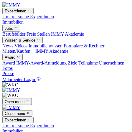
Expert:innen
Umkreissuche
Expert:innen
Immobilien
Jobs
Berufsbilder
Freie Stellen
IMMY Akademie
Wissen & Service
News
Videos
Immobilienwissen
Formulare & Rechner
Mieten/Kaufen +
IMMY Akademie
Award
Award
IMMY-Award-Anmeldung
Ziele
Teilnahme
Unternehmen
Fotos
Presse
Mitarbeiter Login
Open menu
Close menu
Expert:innen
Umkreissuche
Expert:innen
Immobilien