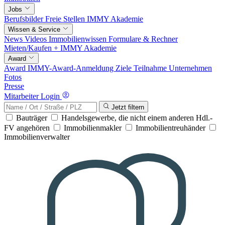
Jobs
Berufsbilder
Freie Stellen
IMMY Akademie
Wissen & Service
News
Videos
Immobilienwissen
Formulare & Rechner
Mieten/Kaufen +
IMMY Akademie
Award
Award
IMMY-Award-Anmeldung
Ziele
Teilnahme
Unternehmen
Fotos
Presse
Mitarbeiter Login
Jetzt filtern
Bauträger
Handelsgewerbe, die nicht einem anderen Hdl.-
FV angehören
Immobilienmakler
Immobilientreuhänder
Immobilienverwalter