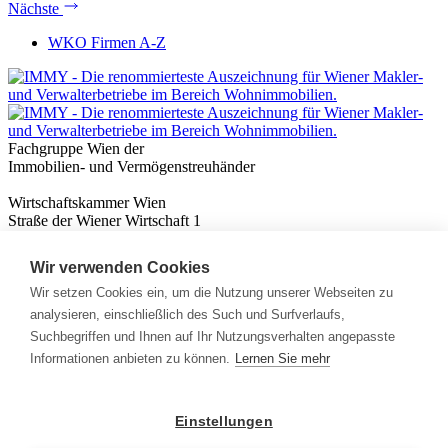
Nächste
WKO Firmen A-Z
Fachgruppe Wien der
Immobilien- und Vermögenstreuhänder
Wirtschaftskammer Wien
Straße der Wiener Wirtschaft 1
1020 Wien
Wir verwenden Cookies
Nützliches
Immobilienwissen
Wir setzen Cookies ein, um die Nutzung unserer Webseiten zu
Formulare & Rechner
analysieren, einschließlich des Such und Surfverlaufs,
Expert:innen
Suchbegriffen und Ihnen auf Ihr Nutzungsverhalten angepasste
Informationen anbieten zu können.
Lernen Sie mehr
Info
News
Presse
Einstellungen
Rechtliches