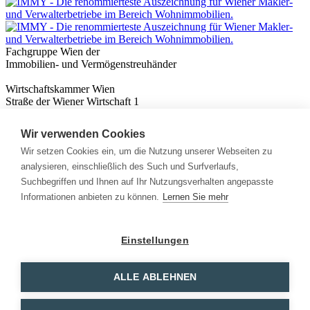
Fachgruppe Wien der
Immobilien- und Vermögenstreuhänder
Wirtschaftskammer Wien
Straße der Wiener Wirtschaft 1
1020 Wien
Wir verwenden Cookies
Nützliches
Immobilienwissen
Wir setzen Cookies ein, um die Nutzung unserer Webseiten zu
Formulare & Rechner
analysieren, einschließlich des Such und Surfverlaufs,
Expert:innen
Suchbegriffen und Ihnen auf Ihr Nutzungsverhalten angepasste
Informationen anbieten zu können.
Lernen Sie mehr
Info
News
Presse
Einstellungen
Rechtliches
Kontakt
Impressum
ALLE ABLEHNEN
Datenschutz
Mitglieder Login