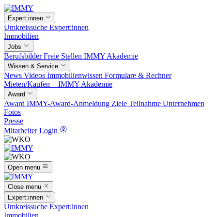
Expert:innen
Umkreissuche
Expert:innen
Immobilien
Jobs
Berufsbilder
Freie Stellen
IMMY Akademie
Wissen & Service
News
Videos
Immobilienwissen
Formulare & Rechner
Mieten/Kaufen +
IMMY Akademie
Award
Award
IMMY-Award-Anmeldung
Ziele
Teilnahme
Unternehmen
Fotos
Presse
Mitarbeiter Login
Open menu
Close menu
Expert:innen
Umkreissuche
Expert:innen
Immobilien