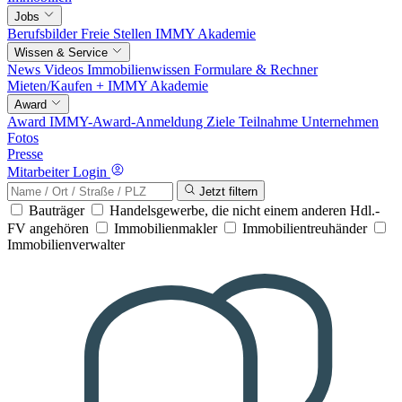
Jobs
Berufsbilder
Freie Stellen
IMMY Akademie
Wissen & Service
News
Videos
Immobilienwissen
Formulare & Rechner
Mieten/Kaufen +
IMMY Akademie
Award
Award
IMMY-Award-Anmeldung
Ziele
Teilnahme
Unternehmen
Fotos
Presse
Mitarbeiter Login
Jetzt filtern
Bauträger
Handelsgewerbe, die nicht einem anderen Hdl.-
FV angehören
Immobilienmakler
Immobilientreuhänder
Immobilienverwalter