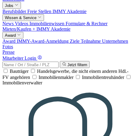
Jobs
Berufsbilder
Freie Stellen
IMMY Akademie
Wissen & Service
News
Videos
Immobilienwissen
Formulare & Rechner
Mieten/Kaufen +
IMMY Akademie
Award
Award
IMMY-Award-Anmeldung
Ziele
Teilnahme
Unternehmen
Fotos
Presse
Mitarbeiter Login
Jetzt filtern
Bauträger
Handelsgewerbe, die nicht einem anderen Hdl.-
FV angehören
Immobilienmakler
Immobilientreuhänder
Immobilienverwalter