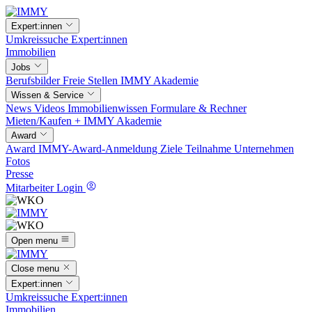
Expert:innen
Umkreissuche
Expert:innen
Immobilien
Jobs
Berufsbilder
Freie Stellen
IMMY Akademie
Wissen & Service
News
Videos
Immobilienwissen
Formulare & Rechner
Mieten/Kaufen +
IMMY Akademie
Award
Award
IMMY-Award-Anmeldung
Ziele
Teilnahme
Unternehmen
Fotos
Presse
Mitarbeiter Login
Open menu
Close menu
Expert:innen
Umkreissuche
Expert:innen
Immobilien