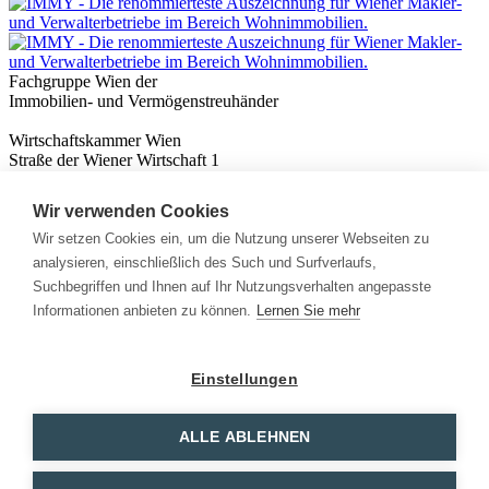
Fachgruppe Wien der
Immobilien- und Vermögenstreuhänder
Wirtschaftskammer Wien
Straße der Wiener Wirtschaft 1
1020 Wien
Wir verwenden Cookies
Nützliches
Immobilienwissen
Wir setzen Cookies ein, um die Nutzung unserer Webseiten zu
Formulare & Rechner
analysieren, einschließlich des Such und Surfverlaufs,
Expert:innen
Suchbegriffen und Ihnen auf Ihr Nutzungsverhalten angepasste
Informationen anbieten zu können.
Lernen Sie mehr
Info
News
Presse
Einstellungen
Rechtliches
Kontakt
Impressum
ALLE ABLEHNEN
Datenschutz
Mitglieder Login