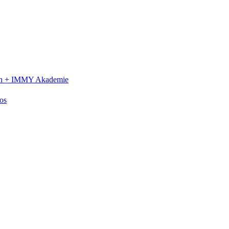
n +
IMMY Akademie
os