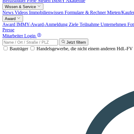
Berufsbilder
Freie Stellen
IMMY Akademie
Wissen & Service
News
Videos
Immobilienwissen
Formulare & Rechner
Mieten/Kaufe
Award
Award
IMMY-Award-Anmeldung
Ziele
Teilnahme
Unternehmen
Fot
Presse
Mitarbeiter Login
Jetzt filtern
Bauträger
Handelsgewerbe, die nicht einem anderen Hdl.-F