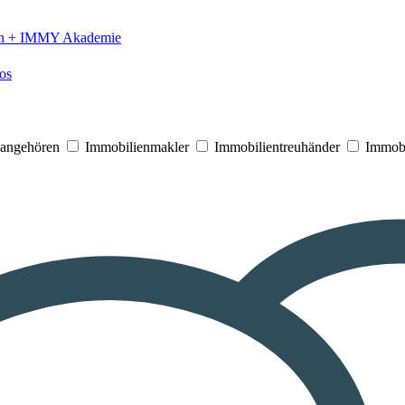
n +
IMMY Akademie
os
V angehören
Immobilienmakler
Immobilientreuhänder
Immobi