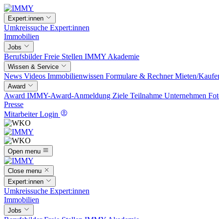
Expert:innen
Umkreissuche
Expert:innen
Immobilien
Jobs
Berufsbilder
Freie Stellen
IMMY Akademie
Wissen & Service
News
Videos
Immobilienwissen
Formulare & Rechner
Mieten/Kaufe
Award
Award
IMMY-Award-Anmeldung
Ziele
Teilnahme
Unternehmen
Fot
Presse
Mitarbeiter Login
Open menu
Close menu
Expert:innen
Umkreissuche
Expert:innen
Immobilien
Jobs