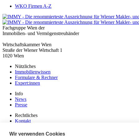
WKO Firmen A-Z
Fachgruppe Wien der
Immobilien- und Vermögenstreuhänder
Wirtschaftskammer Wien
Straße der Wiener Wirtschaft 1
1020 Wien
Nützliches
Immobilienwissen
Formulare & Rechner
Expert:innen
Info
News
Presse
Rechtliches
Kontakt
Impressum
Datenschutz
Wir verwenden Cookies