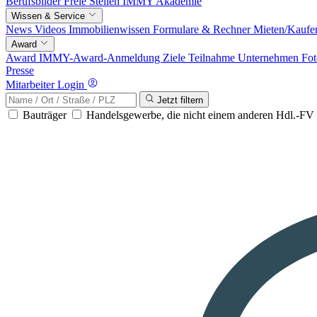
Berufsbilder
Freie Stellen
IMMY Akademie
Wissen & Service
News
Videos
Immobilienwissen
Formulare & Rechner
Mieten/Kaufe
Award
Award
IMMY-Award-Anmeldung
Ziele
Teilnahme
Unternehmen
Fot
Presse
Mitarbeiter Login
Jetzt filtern
Bauträger
Handelsgewerbe, die nicht einem anderen Hdl.-F