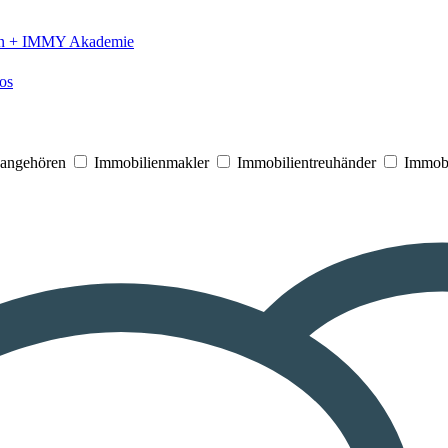
n +
IMMY Akademie
os
V angehören
Immobilienmakler
Immobilientreuhänder
Immobi