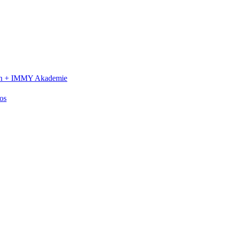
n +
IMMY Akademie
os