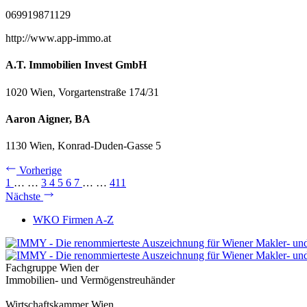
069919871129
http://www.app-immo.at
A.T. Immobilien Invest GmbH
1020 Wien, Vorgartenstraße 174/31
Aaron Aigner, BA
1130 Wien, Konrad-Duden-Gasse 5
Vorherige
1
…
…
3
4
5
6
7
…
…
411
Nächste
WKO Firmen A-Z
Fachgruppe Wien der
Immobilien- und Vermögenstreuhänder
Wirtschaftskammer Wien