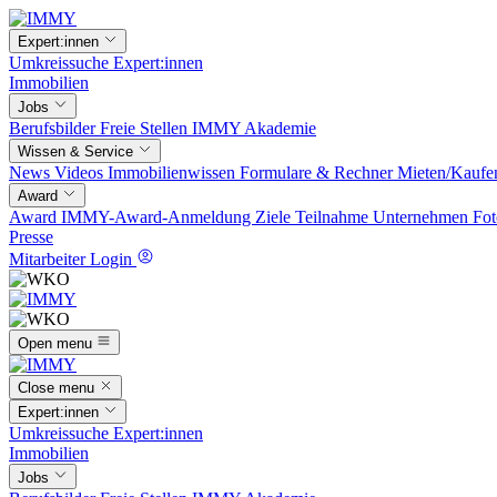
Expert:innen
Umkreissuche
Expert:innen
Immobilien
Jobs
Berufsbilder
Freie Stellen
IMMY Akademie
Wissen & Service
News
Videos
Immobilienwissen
Formulare & Rechner
Mieten/Kaufe
Award
Award
IMMY-Award-Anmeldung
Ziele
Teilnahme
Unternehmen
Fot
Presse
Mitarbeiter Login
Open menu
Close menu
Expert:innen
Umkreissuche
Expert:innen
Immobilien
Jobs