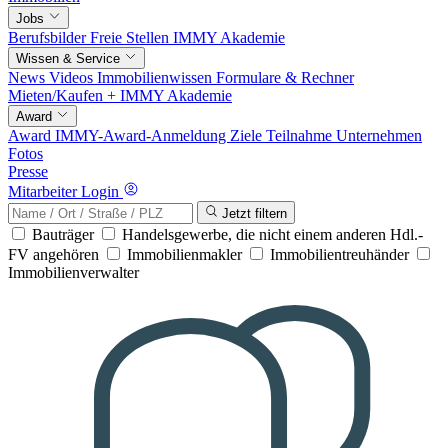
Jobs
Berufsbilder
Freie Stellen
IMMY Akademie
Wissen & Service
News
Videos
Immobilienwissen
Formulare & Rechner
Mieten/Kaufen +
IMMY Akademie
Award
Award
IMMY-Award-Anmeldung
Ziele
Teilnahme
Unternehmen
Fotos
Presse
Mitarbeiter Login
Jetzt filtern
Bauträger
Handelsgewerbe, die nicht einem anderen Hdl.-
FV angehören
Immobilienmakler
Immobilientreuhänder
Immobilienverwalter