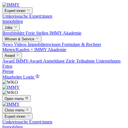
Expert:innen
Umkreissuche
Expert:innen
Immobilien
Jobs
Berufsbilder
Freie Stellen
IMMY Akademie
Wissen & Service
News
Videos
Immobilienwissen
Formulare & Rechner
Mieten/Kaufen +
IMMY Akademie
Award
Award
IMMY-Award-Anmeldung
Ziele
Teilnahme
Unternehmen
Fotos
Presse
Mitarbeiter Login
Open menu
Close menu
Expert:innen
Umkreissuche
Expert:innen
Immobilien