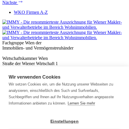
Nächste
WKO Firmen A-Z
Fachgruppe Wien der
Immobilien- und Vermögenstreuhänder
Wirtschaftskammer Wien
Straße der Wiener Wirtschaft 1
1020 Wien
Wir verwenden Cookies
Nützliches
Immobilienwissen
Wir setzen Cookies ein, um die Nutzung unserer Webseiten zu
Formulare & Rechner
analysieren, einschließlich des Such und Surfverlaufs,
Expert:innen
Suchbegriffen und Ihnen auf Ihr Nutzungsverhalten angepasste
Informationen anbieten zu können.
Lernen Sie mehr
Info
News
Presse
Einstellungen
Rechtliches