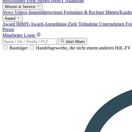
Berufsbilder
Freie Stellen
IMMY Akademie
Wissen & Service
News
Videos
Immobilienwissen
Formulare & Rechner
Mieten/Kaufe
Award
Award
IMMY-Award-Anmeldung
Ziele
Teilnahme
Unternehmen
Fot
Presse
Mitarbeiter Login
Jetzt filtern
Bauträger
Handelsgewerbe, die nicht einem anderen Hdl.-F