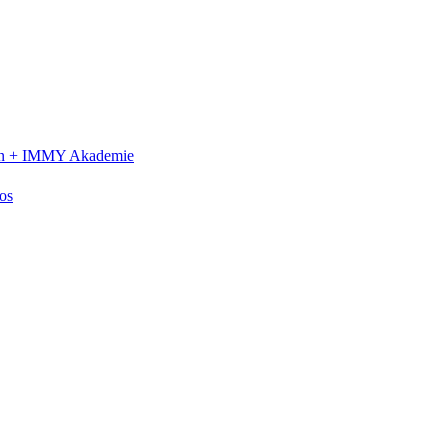
n +
IMMY Akademie
os