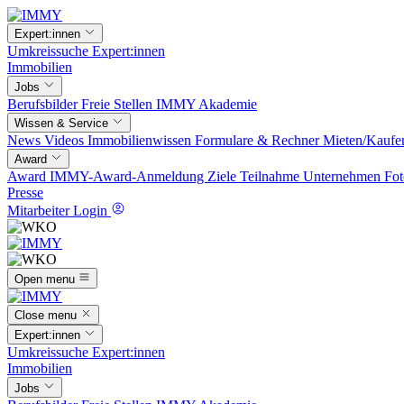
Expert:innen
Umkreissuche
Expert:innen
Immobilien
Jobs
Berufsbilder
Freie Stellen
IMMY Akademie
Wissen & Service
News
Videos
Immobilienwissen
Formulare & Rechner
Mieten/Kaufe
Award
Award
IMMY-Award-Anmeldung
Ziele
Teilnahme
Unternehmen
Fot
Presse
Mitarbeiter Login
Open menu
Close menu
Expert:innen
Umkreissuche
Expert:innen
Immobilien
Jobs