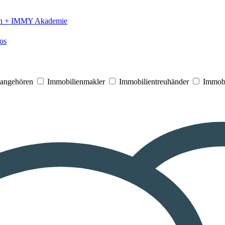
n +
IMMY Akademie
os
V angehören
Immobilienmakler
Immobilientreuhänder
Immobi