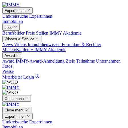
Expert:innen
Umkreissuche
Expert:innen
Immobilien
Jobs
Berufsbilder
Freie Stellen
IMMY Akademie
Wissen & Service
News
Videos
Immobilienwissen
Formulare & Rechner
Mieten/Kaufen +
IMMY Akademie
Award
Award
IMMY-Award-Anmeldung
Ziele
Teilnahme
Unternehmen
Fotos
Presse
Mitarbeiter Login
Open menu
Close menu
Expert:innen
Umkreissuche
Expert:innen
Immobilien