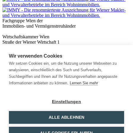
Fachgruppe Wien der
Immobilien- und Vermögenstreuhänder
Wirtschaftskammer Wien
Straße der Wiener Wirtschaft 1
1020 Wien
Wir verwenden Cookies
Nützliches
Immobilienwissen
Wir setzen Cookies ein, um die Nutzung unserer Webseiten zu
Formulare & Rechner
analysieren, einschließlich des Such und Surfverlaufs,
Expert:innen
Suchbegriffen und Ihnen auf Ihr Nutzungsverhalten angepasste
Informationen anbieten zu können.
Lernen Sie mehr
Info
News
Presse
Einstellungen
Rechtliches
Kontakt
Impressum
ALLE ABLEHNEN
Datenschutz
Mitglieder Login