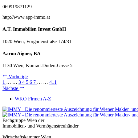
069919871129
http://www.app-immo.at
A.T. Immobilien Invest GmbH
1020 Wien, Vorgartenstraße 174/31
Aaron Aigner, BA
1130 Wien, Konrad-Duden-Gasse 5
Vorherige
1
…
…
3
4
5
6
7
…
…
411
Nächste
WKO Firmen A-Z
Fachgruppe Wien der
Immobilien- und Vermögenstreuhänder
Wirtschaftskammer Wien