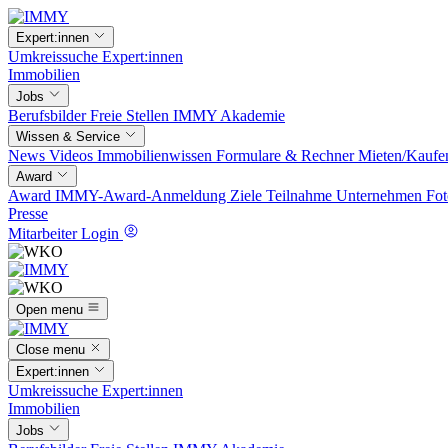
Expert:innen
Umkreissuche
Expert:innen
Immobilien
Jobs
Berufsbilder
Freie Stellen
IMMY Akademie
Wissen & Service
News
Videos
Immobilienwissen
Formulare & Rechner
Mieten/Kaufe
Award
Award
IMMY-Award-Anmeldung
Ziele
Teilnahme
Unternehmen
Fot
Presse
Mitarbeiter Login
Open menu
Close menu
Expert:innen
Umkreissuche
Expert:innen
Immobilien
Jobs