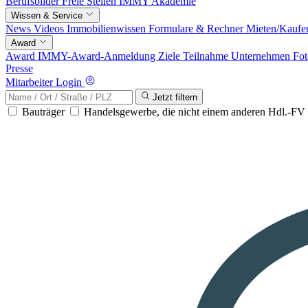
Berufsbilder
Freie Stellen
IMMY Akademie
Wissen & Service
News
Videos
Immobilienwissen
Formulare & Rechner
Mieten/Kaufe
Award
Award
IMMY-Award-Anmeldung
Ziele
Teilnahme
Unternehmen
Fot
Presse
Mitarbeiter Login
Jetzt filtern
Bauträger
Handelsgewerbe, die nicht einem anderen Hdl.-F