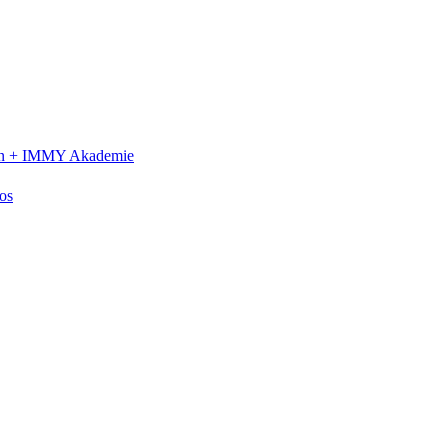
n +
IMMY Akademie
os