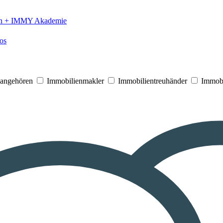
n +
IMMY Akademie
os
V angehören
Immobilienmakler
Immobilientreuhänder
Immobi