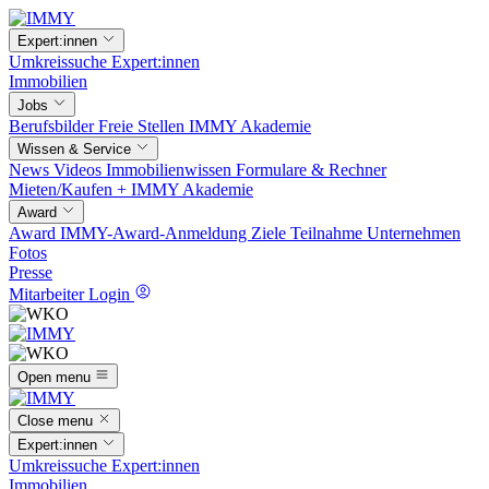
Expert:innen
Umkreissuche
Expert:innen
Immobilien
Jobs
Berufsbilder
Freie Stellen
IMMY Akademie
Wissen & Service
News
Videos
Immobilienwissen
Formulare & Rechner
Mieten/Kaufen +
IMMY Akademie
Award
Award
IMMY-Award-Anmeldung
Ziele
Teilnahme
Unternehmen
Fotos
Presse
Mitarbeiter Login
Open menu
Close menu
Expert:innen
Umkreissuche
Expert:innen
Immobilien