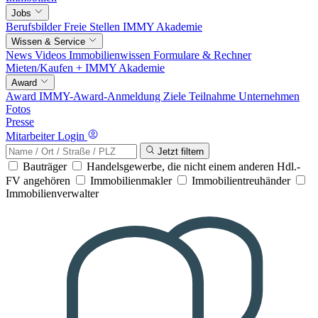
Jobs
Berufsbilder
Freie Stellen
IMMY Akademie
Wissen & Service
News
Videos
Immobilienwissen
Formulare & Rechner
Mieten/Kaufen +
IMMY Akademie
Award
Award
IMMY-Award-Anmeldung
Ziele
Teilnahme
Unternehmen
Fotos
Presse
Mitarbeiter Login
Jetzt filtern
Bauträger
Handelsgewerbe, die nicht einem anderen Hdl.-
FV angehören
Immobilienmakler
Immobilientreuhänder
Immobilienverwalter