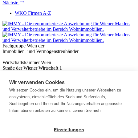
Nächste
WKO Firmen A-Z
Fachgruppe Wien der
Immobilien- und Vermögenstreuhänder
Wirtschaftskammer Wien
Straße der Wiener Wirtschaft 1
1020 Wien
Wir verwenden Cookies
Nützliches
Immobilienwissen
Wir setzen Cookies ein, um die Nutzung unserer Webseiten zu
Formulare & Rechner
analysieren, einschließlich des Such und Surfverlaufs,
Expert:innen
Suchbegriffen und Ihnen auf Ihr Nutzungsverhalten angepasste
Informationen anbieten zu können.
Lernen Sie mehr
Info
News
Presse
Einstellungen
Rechtliches