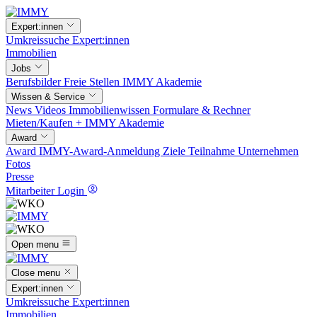
Expert:innen
Umkreissuche
Expert:innen
Immobilien
Jobs
Berufsbilder
Freie Stellen
IMMY Akademie
Wissen & Service
News
Videos
Immobilienwissen
Formulare & Rechner
Mieten/Kaufen +
IMMY Akademie
Award
Award
IMMY-Award-Anmeldung
Ziele
Teilnahme
Unternehmen
Fotos
Presse
Mitarbeiter Login
Open menu
Close menu
Expert:innen
Umkreissuche
Expert:innen
Immobilien