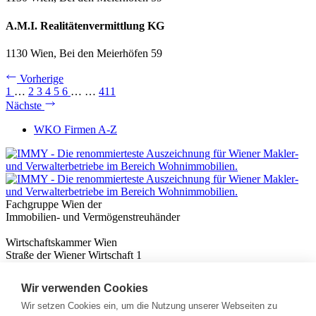
A.M.I. Realitätenvermittlung KG
1130 Wien, Bei den Meierhöfen 59
Vorherige
1
…
2
3
4
5
6
…
…
411
Nächste
WKO Firmen A-Z
Fachgruppe Wien der
Immobilien- und Vermögenstreuhänder
Wirtschaftskammer Wien
Straße der Wiener Wirtschaft 1
1020 Wien
Wir verwenden Cookies
Nützliches
Immobilienwissen
Wir setzen Cookies ein, um die Nutzung unserer Webseiten zu