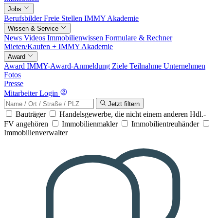
Jobs
Berufsbilder
Freie Stellen
IMMY Akademie
Wissen & Service
News
Videos
Immobilienwissen
Formulare & Rechner
Mieten/Kaufen +
IMMY Akademie
Award
Award
IMMY-Award-Anmeldung
Ziele
Teilnahme
Unternehmen
Fotos
Presse
Mitarbeiter Login
Jetzt filtern
Bauträger
Handelsgewerbe, die nicht einem anderen Hdl.-
FV angehören
Immobilienmakler
Immobilientreuhänder
Immobilienverwalter