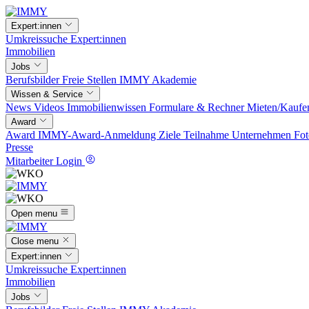
Expert:innen
Umkreissuche
Expert:innen
Immobilien
Jobs
Berufsbilder
Freie Stellen
IMMY Akademie
Wissen & Service
News
Videos
Immobilienwissen
Formulare & Rechner
Mieten/Kaufe
Award
Award
IMMY-Award-Anmeldung
Ziele
Teilnahme
Unternehmen
Fot
Presse
Mitarbeiter Login
Open menu
Close menu
Expert:innen
Umkreissuche
Expert:innen
Immobilien
Jobs