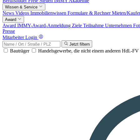
Berufsbilder
Freie Stellen
IMMY Akademie
Wissen & Service
News
Videos
Immobilienwissen
Formulare & Rechner
Mieten/Kaufe
Award
Award
IMMY-Award-Anmeldung
Ziele
Teilnahme
Unternehmen
Fot
Presse
Mitarbeiter Login
Jetzt filtern
Bauträger
Handelsgewerbe, die nicht einem anderen Hdl.-F