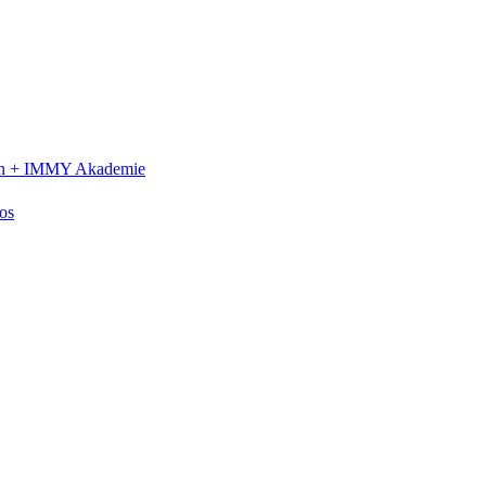
n +
IMMY Akademie
os