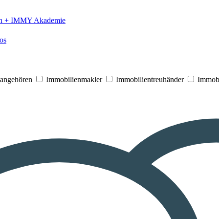
n +
IMMY Akademie
os
V angehören
Immobilienmakler
Immobilientreuhänder
Immobi