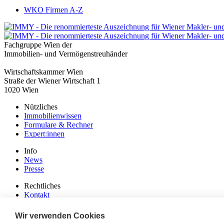
WKO Firmen A-Z
Fachgruppe Wien der
Immobilien- und Vermögenstreuhänder
Wirtschaftskammer Wien
Straße der Wiener Wirtschaft 1
1020 Wien
Nützliches
Immobilienwissen
Formulare & Rechner
Expert:innen
Info
News
Presse
Rechtliches
Kontakt
Impressum
Datenschutz
Wir verwenden Cookies