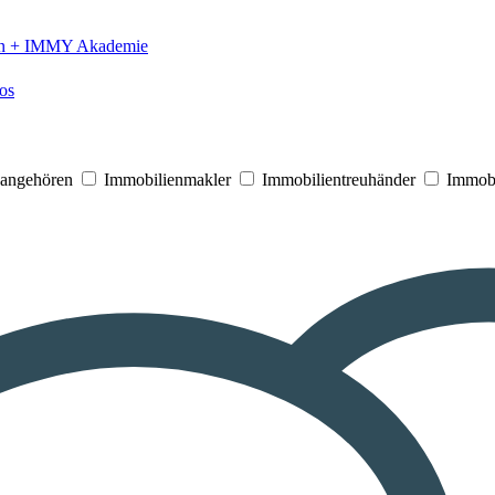
n +
IMMY Akademie
os
V angehören
Immobilienmakler
Immobilientreuhänder
Immobi