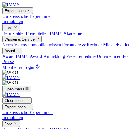
Expert:innen
Umkreissuche
Expert:innen
Immobilien
Jobs
Berufsbilder
Freie Stellen
IMMY Akademie
Wissen & Service
News
Videos
Immobilienwissen
Formulare & Rechner
Mieten/Kaufe
Award
Award
IMMY-Award-Anmeldung
Ziele
Teilnahme
Unternehmen
Fot
Presse
Mitarbeiter Login
Open menu
Close menu
Expert:innen
Umkreissuche
Expert:innen
Immobilien
Jobs