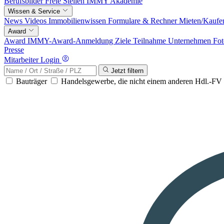
Berufsbilder
Freie Stellen
IMMY Akademie
Wissen & Service
News
Videos
Immobilienwissen
Formulare & Rechner
Mieten/Kaufe
Award
Award
IMMY-Award-Anmeldung
Ziele
Teilnahme
Unternehmen
Fot
Presse
Mitarbeiter Login
Jetzt filtern
Bauträger
Handelsgewerbe, die nicht einem anderen Hdl.-F