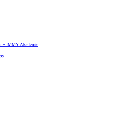
n +
IMMY Akademie
os