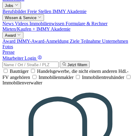
Jobs
Berufsbilder
Freie Stellen
IMMY Akademie
Wissen & Service
News
Videos
Immobilienwissen
Formulare & Rechner
Mieten/Kaufen +
IMMY Akademie
Award
Award
IMMY-Award-Anmeldung
Ziele
Teilnahme
Unternehmen
Fotos
Presse
Mitarbeiter Login
Jetzt filtern
Bauträger
Handelsgewerbe, die nicht einem anderen Hdl.-
FV angehören
Immobilienmakler
Immobilientreuhänder
Immobilienverwalter