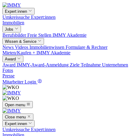
Expert:innen
Umkreissuche
Expert:innen
Immobilien
Jobs
Berufsbilder
Freie Stellen
IMMY Akademie
Wissen & Service
News
Videos
Immobilienwissen
Formulare & Rechner
Mieten/Kaufen +
IMMY Akademie
Award
Award
IMMY-Award-Anmeldung
Ziele
Teilnahme
Unternehmen
Fotos
Presse
Mitarbeiter Login
Open menu
Close menu
Expert:innen
Umkreissuche
Expert:innen
Immobilien