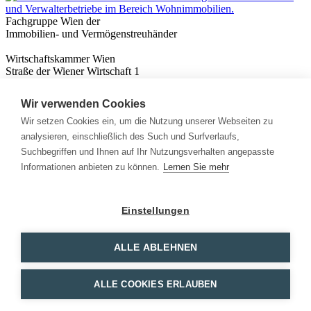
Fachgruppe Wien der
Immobilien- und Vermögenstreuhänder
Wirtschaftskammer Wien
Straße der Wiener Wirtschaft 1
1020 Wien
Wir verwenden Cookies
Nützliches
Immobilienwissen
Wir setzen Cookies ein, um die Nutzung unserer Webseiten zu
Formulare & Rechner
analysieren, einschließlich des Such und Surfverlaufs,
Expert:innen
Suchbegriffen und Ihnen auf Ihr Nutzungsverhalten angepasste
Informationen anbieten zu können.
Lernen Sie mehr
Info
News
Presse
Einstellungen
Rechtliches
Kontakt
Impressum
ALLE ABLEHNEN
Datenschutz
Mitglieder Login
ALLE COOKIES ERLAUBEN
Facebook
Instagram