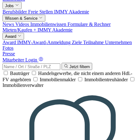
Jobs
Berufsbilder
Freie Stellen
IMMY Akademie
Wissen & Service
News
Videos
Immobilienwissen
Formulare & Rechner
Mieten/Kaufen +
IMMY Akademie
Award
Award
IMMY-Award-Anmeldung
Ziele
Teilnahme
Unternehmen
Fotos
Presse
Mitarbeiter Login
Jetzt filtern
Bauträger
Handelsgewerbe, die nicht einem anderen Hdl.-
FV angehören
Immobilienmakler
Immobilientreuhänder
Immobilienverwalter