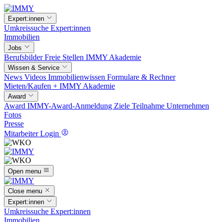
Expert:innen
Umkreissuche
Expert:innen
Immobilien
Jobs
Berufsbilder
Freie Stellen
IMMY Akademie
Wissen & Service
News
Videos
Immobilienwissen
Formulare & Rechner
Mieten/Kaufen +
IMMY Akademie
Award
Award
IMMY-Award-Anmeldung
Ziele
Teilnahme
Unternehmen
Fotos
Presse
Mitarbeiter Login
Open menu
Close menu
Expert:innen
Umkreissuche
Expert:innen
Immobilien