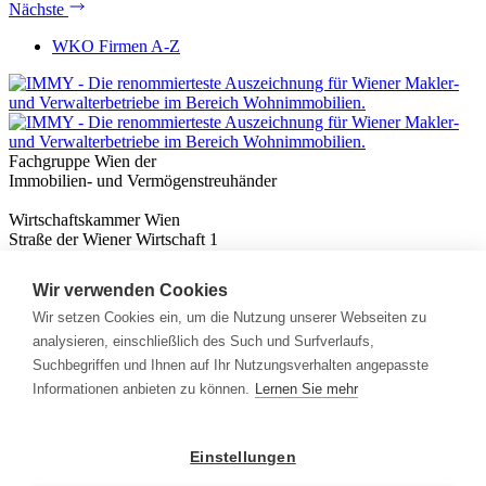
Nächste
WKO Firmen A-Z
Fachgruppe Wien der
Immobilien- und Vermögenstreuhänder
Wirtschaftskammer Wien
Straße der Wiener Wirtschaft 1
1020 Wien
Wir verwenden Cookies
Nützliches
Immobilienwissen
Wir setzen Cookies ein, um die Nutzung unserer Webseiten zu
Formulare & Rechner
analysieren, einschließlich des Such und Surfverlaufs,
Expert:innen
Suchbegriffen und Ihnen auf Ihr Nutzungsverhalten angepasste
Informationen anbieten zu können.
Lernen Sie mehr
Info
News
Presse
Einstellungen
Rechtliches