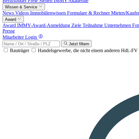
Berufsbilder
Freie Stellen
IMMY Akademie
Wissen & Service
News
Videos
Immobilienwissen
Formulare & Rechner
Mieten/Kaufe
Award
Award
IMMY-Award-Anmeldung
Ziele
Teilnahme
Unternehmen
Fot
Presse
Mitarbeiter Login
Jetzt filtern
Bauträger
Handelsgewerbe, die nicht einem anderen Hdl.-F