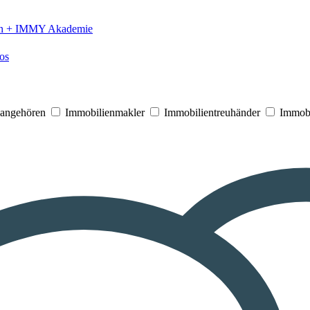
n +
IMMY Akademie
os
V angehören
Immobilienmakler
Immobilientreuhänder
Immobi