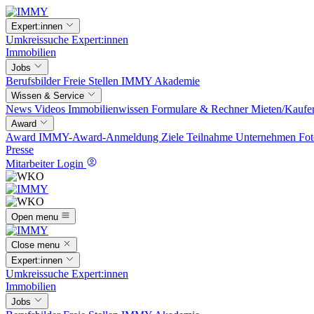
Expert:innen
Umkreissuche
Expert:innen
Immobilien
Jobs
Berufsbilder
Freie Stellen
IMMY Akademie
Wissen & Service
News
Videos
Immobilienwissen
Formulare & Rechner
Mieten/Kaufe
Award
Award
IMMY-Award-Anmeldung
Ziele
Teilnahme
Unternehmen
Fot
Presse
Mitarbeiter Login
Open menu
Close menu
Expert:innen
Umkreissuche
Expert:innen
Immobilien
Jobs