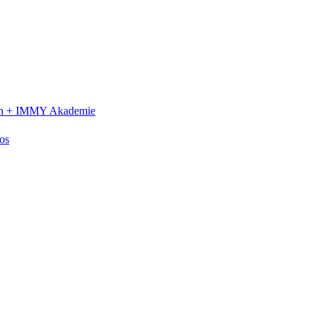
n +
IMMY Akademie
os