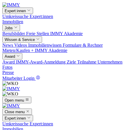
Expert:innen
Umkreissuche
Expert:innen
Immobilien
Jobs
Berufsbilder
Freie Stellen
IMMY Akademie
Wissen & Service
News
Videos
Immobilienwissen
Formulare & Rechner
Mieten/Kaufen +
IMMY Akademie
Award
Award
IMMY-Award-Anmeldung
Ziele
Teilnahme
Unternehmen
Fotos
Presse
Mitarbeiter Login
Open menu
Close menu
Expert:innen
Umkreissuche
Expert:innen
Immobilien