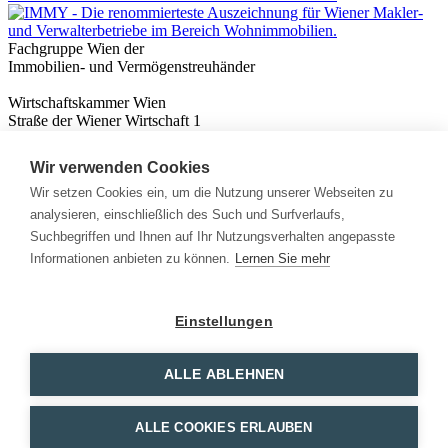
Fachgruppe Wien der
Immobilien- und Vermögenstreuhänder
Wirtschaftskammer Wien
Straße der Wiener Wirtschaft 1
1020 Wien
Wir verwenden Cookies
Nützliches
Immobilienwissen
Wir setzen Cookies ein, um die Nutzung unserer Webseiten zu
Formulare & Rechner
analysieren, einschließlich des Such und Surfverlaufs,
Expert:innen
Suchbegriffen und Ihnen auf Ihr Nutzungsverhalten angepasste
Informationen anbieten zu können.
Lernen Sie mehr
Info
News
Presse
Einstellungen
Rechtliches
Kontakt
Impressum
ALLE ABLEHNEN
Datenschutz
Mitglieder Login
ALLE COOKIES ERLAUBEN