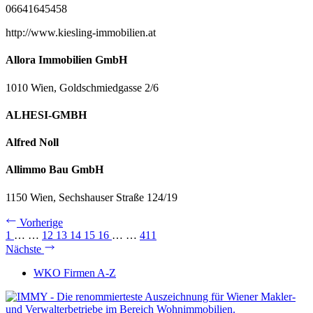
06641645458
http://www.kiesling-immobilien.at
Allora Immobilien GmbH
1010 Wien, Goldschmiedgasse 2/6
ALHESI-GMBH
Alfred Noll
Allimmo Bau GmbH
1150 Wien, Sechshauser Straße 124/19
Vorherige
1
…
…
12
13
14
15
16
…
…
411
Nächste
WKO Firmen A-Z