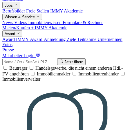
Jobs
Berufsbilder
Freie Stellen
IMMY Akademie
Wissen & Service
News
Videos
Immobilienwissen
Formulare & Rechner
Mieten/Kaufen +
IMMY Akademie
Award
Award
IMMY-Award-Anmeldung
Ziele
Teilnahme
Unternehmen
Fotos
Presse
Mitarbeiter Login
Jetzt filtern
Bauträger
Handelsgewerbe, die nicht einem anderen Hdl.-
FV angehören
Immobilienmakler
Immobilientreuhänder
Immobilienverwalter