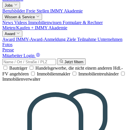
Jobs
Berufsbilder
Freie Stellen
IMMY Akademie
Wissen & Service
News
Videos
Immobilienwissen
Formulare & Rechner
Mieten/Kaufen +
IMMY Akademie
Award
Award
IMMY-Award-Anmeldung
Ziele
Teilnahme
Unternehmen
Fotos
Presse
Mitarbeiter Login
Jetzt filtern
Bauträger
Handelsgewerbe, die nicht einem anderen Hdl.-
FV angehören
Immobilienmakler
Immobilientreuhänder
Immobilienverwalter