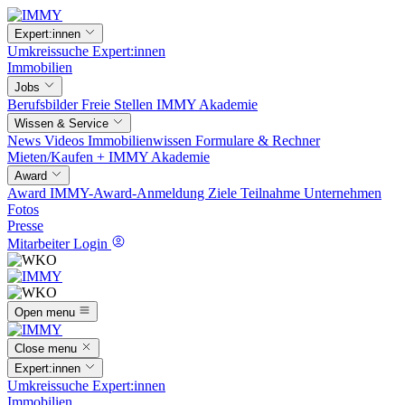
Expert:innen
Umkreissuche
Expert:innen
Immobilien
Jobs
Berufsbilder
Freie Stellen
IMMY Akademie
Wissen & Service
News
Videos
Immobilienwissen
Formulare & Rechner
Mieten/Kaufen +
IMMY Akademie
Award
Award
IMMY-Award-Anmeldung
Ziele
Teilnahme
Unternehmen
Fotos
Presse
Mitarbeiter Login
Open menu
Close menu
Expert:innen
Umkreissuche
Expert:innen
Immobilien