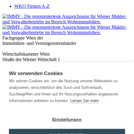
WKO Firmen A-Z
Fachgruppe Wien der
Immobilien- und Vermögenstreuhänder
Wirtschaftskammer Wien
Straße der Wiener Wirtschaft 1
1020 Wien
Wir verwenden Cookies
Nützliches
Immobilienwissen
Wir setzen Cookies ein, um die Nutzung unserer Webseiten zu
Formulare & Rechner
analysieren, einschließlich des Such und Surfverlaufs,
Expert:innen
Suchbegriffen und Ihnen auf Ihr Nutzungsverhalten angepasste
Informationen anbieten zu können.
Lernen Sie mehr
Info
News
Presse
Einstellungen
Rechtliches
Kontakt
Impressum