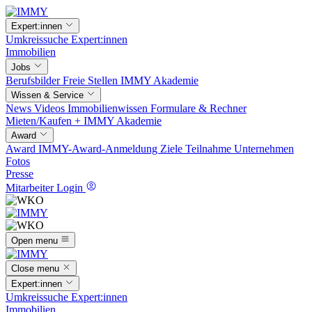
Expert:innen
Umkreissuche
Expert:innen
Immobilien
Jobs
Berufsbilder
Freie Stellen
IMMY Akademie
Wissen & Service
News
Videos
Immobilienwissen
Formulare & Rechner
Mieten/Kaufen +
IMMY Akademie
Award
Award
IMMY-Award-Anmeldung
Ziele
Teilnahme
Unternehmen
Fotos
Presse
Mitarbeiter Login
Open menu
Close menu
Expert:innen
Umkreissuche
Expert:innen
Immobilien