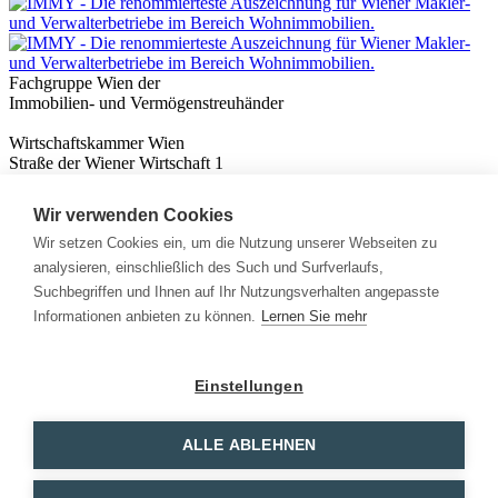
Fachgruppe Wien der
Immobilien- und Vermögenstreuhänder
Wirtschaftskammer Wien
Straße der Wiener Wirtschaft 1
1020 Wien
Wir verwenden Cookies
Nützliches
Immobilienwissen
Wir setzen Cookies ein, um die Nutzung unserer Webseiten zu
Formulare & Rechner
analysieren, einschließlich des Such und Surfverlaufs,
Expert:innen
Suchbegriffen und Ihnen auf Ihr Nutzungsverhalten angepasste
Informationen anbieten zu können.
Lernen Sie mehr
Info
News
Presse
Einstellungen
Rechtliches
Kontakt
Impressum
ALLE ABLEHNEN
Datenschutz
Mitglieder Login