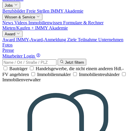
Jobs
Berufsbilder
Freie Stellen
IMMY Akademie
Wissen & Service
News
Videos
Immobilienwissen
Formulare & Rechner
Mieten/Kaufen +
IMMY Akademie
Award
Award
IMMY-Award-Anmeldung
Ziele
Teilnahme
Unternehmen
Fotos
Presse
Mitarbeiter Login
Jetzt filtern
Bauträger
Handelsgewerbe, die nicht einem anderen Hdl.-
FV angehören
Immobilienmakler
Immobilientreuhänder
Immobilienverwalter