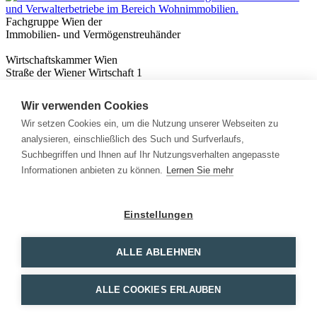
Fachgruppe Wien der
Immobilien- und Vermögenstreuhänder
Wirtschaftskammer Wien
Straße der Wiener Wirtschaft 1
1020 Wien
Wir verwenden Cookies
Nützliches
Immobilienwissen
Wir setzen Cookies ein, um die Nutzung unserer Webseiten zu
Formulare & Rechner
analysieren, einschließlich des Such und Surfverlaufs,
Expert:innen
Suchbegriffen und Ihnen auf Ihr Nutzungsverhalten angepasste
Informationen anbieten zu können.
Lernen Sie mehr
Info
News
Presse
Einstellungen
Rechtliches
Kontakt
Impressum
ALLE ABLEHNEN
Datenschutz
Mitglieder Login
ALLE COOKIES ERLAUBEN
Facebook
Instagram