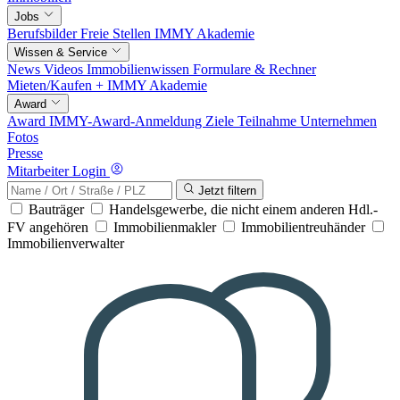
Jobs
Berufsbilder
Freie Stellen
IMMY Akademie
Wissen & Service
News
Videos
Immobilienwissen
Formulare & Rechner
Mieten/Kaufen +
IMMY Akademie
Award
Award
IMMY-Award-Anmeldung
Ziele
Teilnahme
Unternehmen
Fotos
Presse
Mitarbeiter Login
Jetzt filtern
Bauträger
Handelsgewerbe, die nicht einem anderen Hdl.-
FV angehören
Immobilienmakler
Immobilientreuhänder
Immobilienverwalter