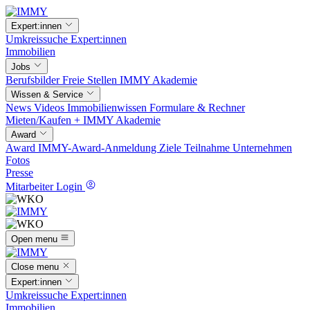
Expert:innen
Umkreissuche
Expert:innen
Immobilien
Jobs
Berufsbilder
Freie Stellen
IMMY Akademie
Wissen & Service
News
Videos
Immobilienwissen
Formulare & Rechner
Mieten/Kaufen +
IMMY Akademie
Award
Award
IMMY-Award-Anmeldung
Ziele
Teilnahme
Unternehmen
Fotos
Presse
Mitarbeiter Login
Open menu
Close menu
Expert:innen
Umkreissuche
Expert:innen
Immobilien