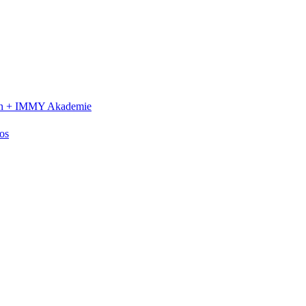
n +
IMMY Akademie
os