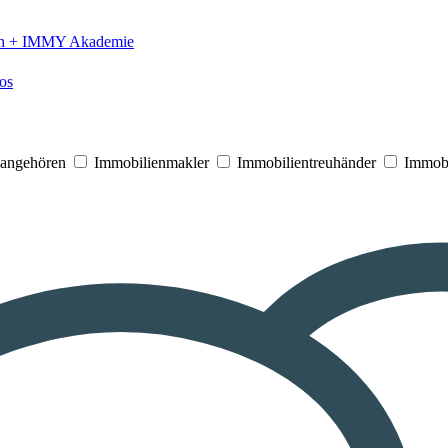
n +
IMMY Akademie
os
V angehören
Immobilienmakler
Immobilientreuhänder
Immobi