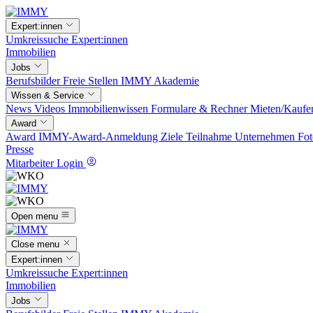
Expert:innen
Umkreissuche
Expert:innen
Immobilien
Jobs
Berufsbilder
Freie Stellen
IMMY Akademie
Wissen & Service
News
Videos
Immobilienwissen
Formulare & Rechner
Mieten/Kaufe
Award
Award
IMMY-Award-Anmeldung
Ziele
Teilnahme
Unternehmen
Fot
Presse
Mitarbeiter Login
Open menu
Close menu
Expert:innen
Umkreissuche
Expert:innen
Immobilien
Jobs