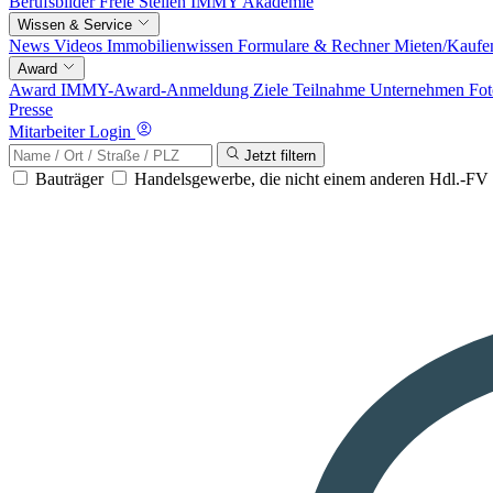
Berufsbilder
Freie Stellen
IMMY Akademie
Wissen & Service
News
Videos
Immobilienwissen
Formulare & Rechner
Mieten/Kaufe
Award
Award
IMMY-Award-Anmeldung
Ziele
Teilnahme
Unternehmen
Fot
Presse
Mitarbeiter Login
Jetzt filtern
Bauträger
Handelsgewerbe, die nicht einem anderen Hdl.-F