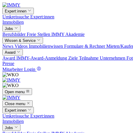
Expert:innen
Umkreissuche
Expert:innen
Immobilien
Jobs
Berufsbilder
Freie Stellen
IMMY Akademie
Wissen & Service
News
Videos
Immobilienwissen
Formulare & Rechner
Mieten/Kaufe
Award
Award
IMMY-Award-Anmeldung
Ziele
Teilnahme
Unternehmen
Fot
Presse
Mitarbeiter Login
Open menu
Close menu
Expert:innen
Umkreissuche
Expert:innen
Immobilien
Jobs