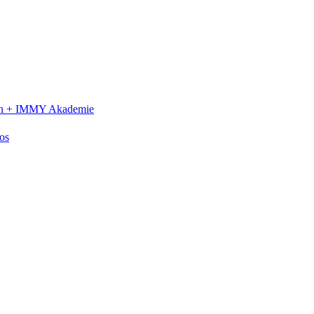
n +
IMMY Akademie
os