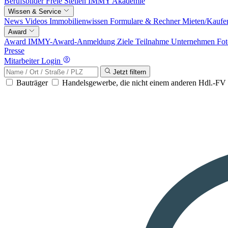
Berufsbilder
Freie Stellen
IMMY Akademie
Wissen & Service
News
Videos
Immobilienwissen
Formulare & Rechner
Mieten/Kaufe
Award
Award
IMMY-Award-Anmeldung
Ziele
Teilnahme
Unternehmen
Fot
Presse
Mitarbeiter Login
Jetzt filtern
Bauträger
Handelsgewerbe, die nicht einem anderen Hdl.-F