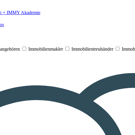
n +
IMMY Akademie
os
V angehören
Immobilienmakler
Immobilientreuhänder
Immobi