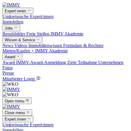
Expert:innen
Umkreissuche
Expert:innen
Immobilien
Jobs
Berufsbilder
Freie Stellen
IMMY Akademie
Wissen & Service
News
Videos
Immobilienwissen
Formulare & Rechner
Mieten/Kaufen +
IMMY Akademie
Award
Award
IMMY-Award-Anmeldung
Ziele
Teilnahme
Unternehmen
Fotos
Presse
Mitarbeiter Login
Open menu
Close menu
Expert:innen
Umkreissuche
Expert:innen
Immobilien