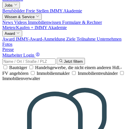
Jobs
Berufsbilder
Freie Stellen
IMMY Akademie
Wissen & Service
News
Videos
Immobilienwissen
Formulare & Rechner
Mieten/Kaufen +
IMMY Akademie
Award
Award
IMMY-Award-Anmeldung
Ziele
Teilnahme
Unternehmen
Fotos
Presse
Mitarbeiter Login
Jetzt filtern
Bauträger
Handelsgewerbe, die nicht einem anderen Hdl.-
FV angehören
Immobilienmakler
Immobilientreuhänder
Immobilienverwalter