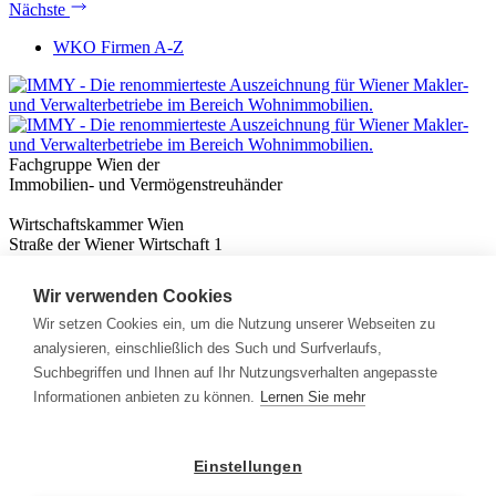
Nächste
WKO Firmen A-Z
Fachgruppe Wien der
Immobilien- und Vermögenstreuhänder
Wirtschaftskammer Wien
Straße der Wiener Wirtschaft 1
1020 Wien
Wir verwenden Cookies
Nützliches
Immobilienwissen
Wir setzen Cookies ein, um die Nutzung unserer Webseiten zu
Formulare & Rechner
analysieren, einschließlich des Such und Surfverlaufs,
Expert:innen
Suchbegriffen und Ihnen auf Ihr Nutzungsverhalten angepasste
Informationen anbieten zu können.
Lernen Sie mehr
Info
News
Presse
Einstellungen
Rechtliches