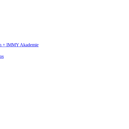
n +
IMMY Akademie
os