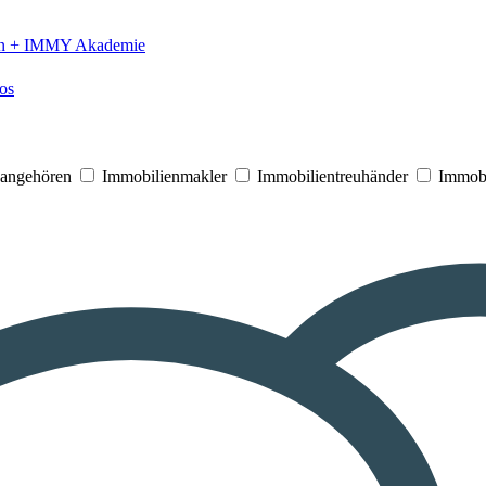
n +
IMMY Akademie
os
V angehören
Immobilienmakler
Immobilientreuhänder
Immobi