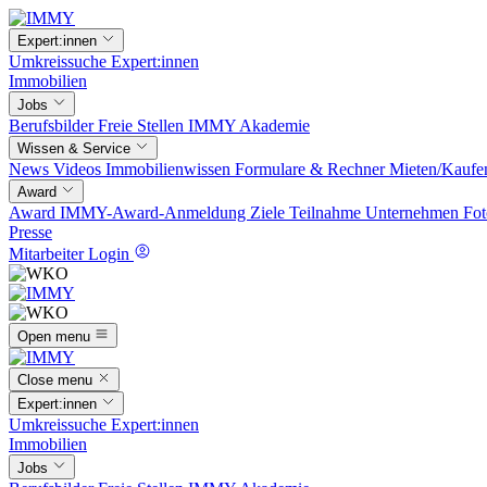
Expert:innen
Umkreissuche
Expert:innen
Immobilien
Jobs
Berufsbilder
Freie Stellen
IMMY Akademie
Wissen & Service
News
Videos
Immobilienwissen
Formulare & Rechner
Mieten/Kaufe
Award
Award
IMMY-Award-Anmeldung
Ziele
Teilnahme
Unternehmen
Fot
Presse
Mitarbeiter Login
Open menu
Close menu
Expert:innen
Umkreissuche
Expert:innen
Immobilien
Jobs