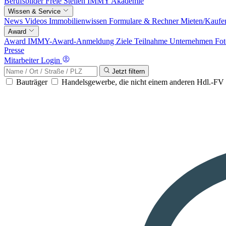
Berufsbilder
Freie Stellen
IMMY Akademie
Wissen & Service
News
Videos
Immobilienwissen
Formulare & Rechner
Mieten/Kaufe
Award
Award
IMMY-Award-Anmeldung
Ziele
Teilnahme
Unternehmen
Fot
Presse
Mitarbeiter Login
Jetzt filtern
Bauträger
Handelsgewerbe, die nicht einem anderen Hdl.-F