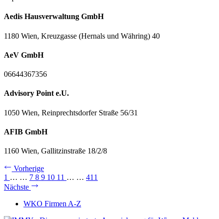
Aedis Hausverwaltung GmbH
1180 Wien, Kreuzgasse (Hernals und Währing) 40
AeV GmbH
06644367356
Advisory Point e.U.
1050 Wien, Reinprechtsdorfer Straße 56/31
AFIB GmbH
1160 Wien, Gallitzinstraße 18/2/8
Vorherige
1
…
…
7
8
9
10
11
…
…
411
Nächste
WKO Firmen A-Z