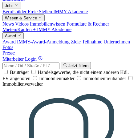
Jobs
Berufsbilder
Freie Stellen
IMMY Akademie
Wissen & Service
News
Videos
Immobilienwissen
Formulare & Rechner
Mieten/Kaufen +
IMMY Akademie
Award
Award
IMMY-Award-Anmeldung
Ziele
Teilnahme
Unternehmen
Fotos
Presse
Mitarbeiter Login
Jetzt filtern
Bauträger
Handelsgewerbe, die nicht einem anderen Hdl.-
FV angehören
Immobilienmakler
Immobilientreuhänder
Immobilienverwalter