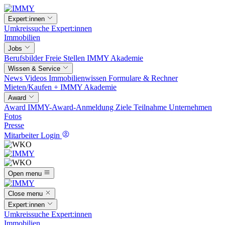
Expert:innen
Umkreissuche
Expert:innen
Immobilien
Jobs
Berufsbilder
Freie Stellen
IMMY Akademie
Wissen & Service
News
Videos
Immobilienwissen
Formulare & Rechner
Mieten/Kaufen +
IMMY Akademie
Award
Award
IMMY-Award-Anmeldung
Ziele
Teilnahme
Unternehmen
Fotos
Presse
Mitarbeiter Login
Open menu
Close menu
Expert:innen
Umkreissuche
Expert:innen
Immobilien