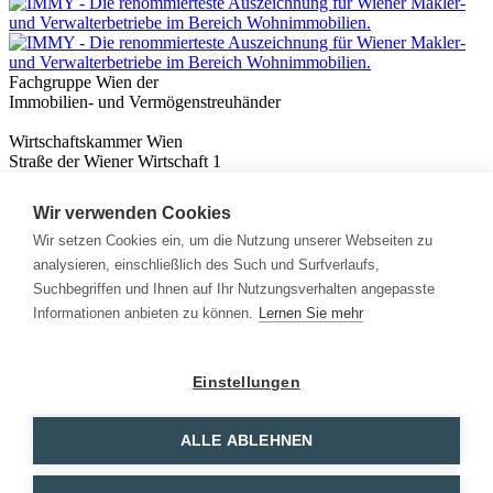
Fachgruppe Wien der
Immobilien- und Vermögenstreuhänder
Wirtschaftskammer Wien
Straße der Wiener Wirtschaft 1
1020 Wien
Wir verwenden Cookies
Nützliches
Immobilienwissen
Wir setzen Cookies ein, um die Nutzung unserer Webseiten zu
Formulare & Rechner
analysieren, einschließlich des Such und Surfverlaufs,
Expert:innen
Suchbegriffen und Ihnen auf Ihr Nutzungsverhalten angepasste
Informationen anbieten zu können.
Lernen Sie mehr
Info
News
Presse
Einstellungen
Rechtliches
Kontakt
Impressum
ALLE ABLEHNEN
Datenschutz
Mitglieder Login