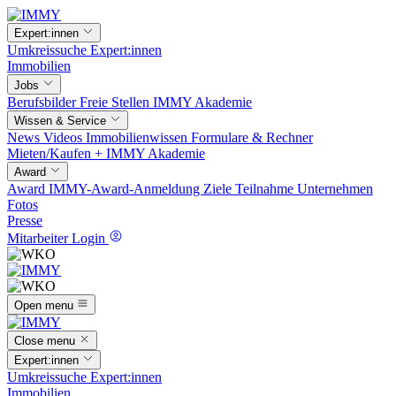
Expert:innen
Umkreissuche
Expert:innen
Immobilien
Jobs
Berufsbilder
Freie Stellen
IMMY Akademie
Wissen & Service
News
Videos
Immobilienwissen
Formulare & Rechner
Mieten/Kaufen +
IMMY Akademie
Award
Award
IMMY-Award-Anmeldung
Ziele
Teilnahme
Unternehmen
Fotos
Presse
Mitarbeiter Login
Open menu
Close menu
Expert:innen
Umkreissuche
Expert:innen
Immobilien