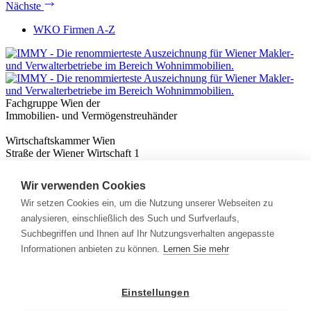
Nächste
WKO Firmen A-Z
Fachgruppe Wien der
Immobilien- und Vermögenstreuhänder
Wirtschaftskammer Wien
Straße der Wiener Wirtschaft 1
1020 Wien
Wir verwenden Cookies
Nützliches
Immobilienwissen
Wir setzen Cookies ein, um die Nutzung unserer Webseiten zu
Formulare & Rechner
analysieren, einschließlich des Such und Surfverlaufs,
Expert:innen
Suchbegriffen und Ihnen auf Ihr Nutzungsverhalten angepasste
Informationen anbieten zu können.
Lernen Sie mehr
Info
News
Presse
Einstellungen
Rechtliches