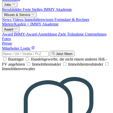
Jobs
Berufsbilder
Freie Stellen
IMMY Akademie
Wissen & Service
News
Videos
Immobilienwissen
Formulare & Rechner
Mieten/Kaufen +
IMMY Akademie
Award
Award
IMMY-Award-Anmeldung
Ziele
Teilnahme
Unternehmen
Fotos
Presse
Mitarbeiter Login
Jetzt filtern
Bauträger
Handelsgewerbe, die nicht einem anderen Hdl.-
FV angehören
Immobilienmakler
Immobilientreuhänder
Immobilienverwalter