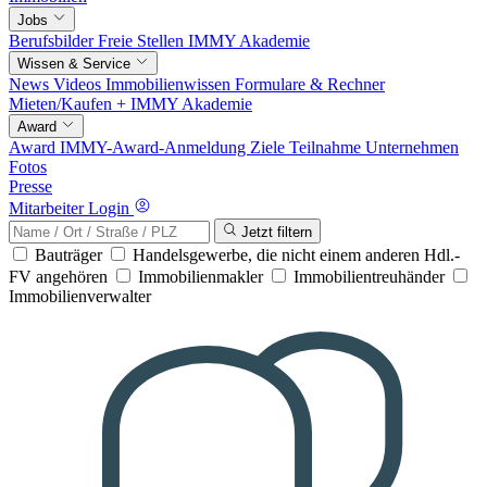
Jobs
Berufsbilder
Freie Stellen
IMMY Akademie
Wissen & Service
News
Videos
Immobilienwissen
Formulare & Rechner
Mieten/Kaufen +
IMMY Akademie
Award
Award
IMMY-Award-Anmeldung
Ziele
Teilnahme
Unternehmen
Fotos
Presse
Mitarbeiter Login
Jetzt filtern
Bauträger
Handelsgewerbe, die nicht einem anderen Hdl.-
FV angehören
Immobilienmakler
Immobilientreuhänder
Immobilienverwalter