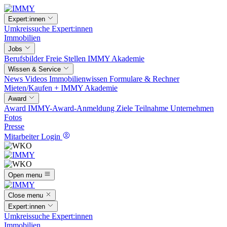
Expert:innen
Umkreissuche
Expert:innen
Immobilien
Jobs
Berufsbilder
Freie Stellen
IMMY Akademie
Wissen & Service
News
Videos
Immobilienwissen
Formulare & Rechner
Mieten/Kaufen +
IMMY Akademie
Award
Award
IMMY-Award-Anmeldung
Ziele
Teilnahme
Unternehmen
Fotos
Presse
Mitarbeiter Login
Open menu
Close menu
Expert:innen
Umkreissuche
Expert:innen
Immobilien