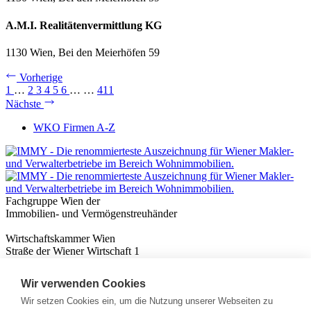
A.M.I. Realitätenvermittlung KG
1130 Wien, Bei den Meierhöfen 59
Vorherige
1
…
2
3
4
5
6
…
…
411
Nächste
WKO Firmen A-Z
Fachgruppe Wien der
Immobilien- und Vermögenstreuhänder
Wirtschaftskammer Wien
Straße der Wiener Wirtschaft 1
1020 Wien
Wir verwenden Cookies
Nützliches
Immobilienwissen
Wir setzen Cookies ein, um die Nutzung unserer Webseiten zu