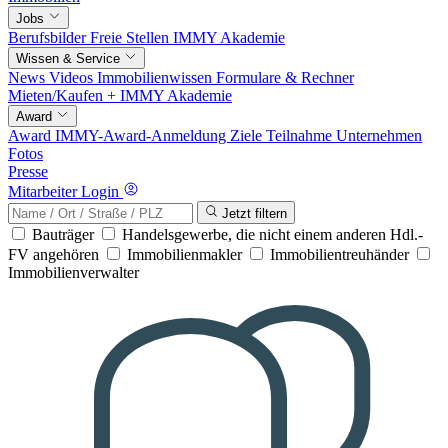
Jobs
Berufsbilder
Freie Stellen
IMMY Akademie
Wissen & Service
News
Videos
Immobilienwissen
Formulare & Rechner
Mieten/Kaufen +
IMMY Akademie
Award
Award
IMMY-Award-Anmeldung
Ziele
Teilnahme
Unternehmen
Fotos
Presse
Mitarbeiter Login
Jetzt filtern
Bauträger
Handelsgewerbe, die nicht einem anderen Hdl.-
FV angehören
Immobilienmakler
Immobilientreuhänder
Immobilienverwalter