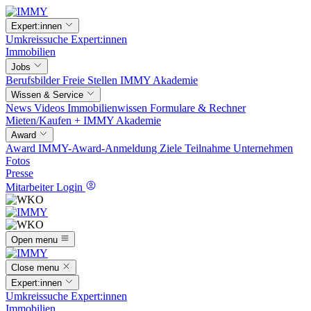
Expert:innen
Umkreissuche
Expert:innen
Immobilien
Jobs
Berufsbilder
Freie Stellen
IMMY Akademie
Wissen & Service
News
Videos
Immobilienwissen
Formulare & Rechner
Mieten/Kaufen +
IMMY Akademie
Award
Award
IMMY-Award-Anmeldung
Ziele
Teilnahme
Unternehmen
Fotos
Presse
Mitarbeiter Login
Open menu
Close menu
Expert:innen
Umkreissuche
Expert:innen
Immobilien