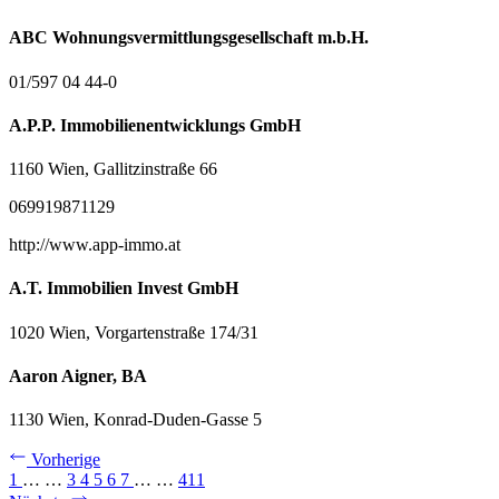
ABC Wohnungsvermittlungsgesellschaft m.b.H.
01/597 04 44-0
A.P.P. Immobilienentwicklungs GmbH
1160 Wien, Gallitzinstraße 66
069919871129
http://www.app-immo.at
A.T. Immobilien Invest GmbH
1020 Wien, Vorgartenstraße 174/31
Aaron Aigner, BA
1130 Wien, Konrad-Duden-Gasse 5
Vorherige
1
…
…
3
4
5
6
7
…
…
411