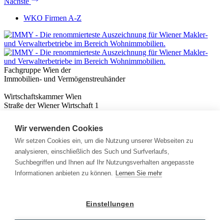
Nächste
WKO Firmen A-Z
Fachgruppe Wien der
Immobilien- und Vermögenstreuhänder
Wirtschaftskammer Wien
Straße der Wiener Wirtschaft 1
1020 Wien
Wir verwenden Cookies
Nützliches
Immobilienwissen
Wir setzen Cookies ein, um die Nutzung unserer Webseiten zu
Formulare & Rechner
analysieren, einschließlich des Such und Surfverlaufs,
Expert:innen
Suchbegriffen und Ihnen auf Ihr Nutzungsverhalten angepasste
Informationen anbieten zu können.
Lernen Sie mehr
Info
News
Presse
Einstellungen
Rechtliches
Kontakt