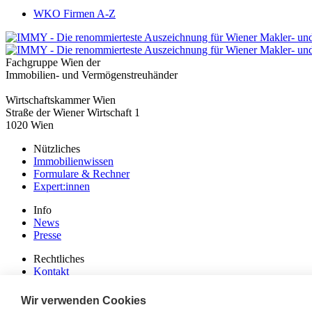
WKO Firmen A-Z
Fachgruppe Wien der
Immobilien- und Vermögenstreuhänder
Wirtschaftskammer Wien
Straße der Wiener Wirtschaft 1
1020 Wien
Nützliches
Immobilienwissen
Formulare & Rechner
Expert:innen
Info
News
Presse
Rechtliches
Kontakt
Impressum
Datenschutz
Wir verwenden Cookies