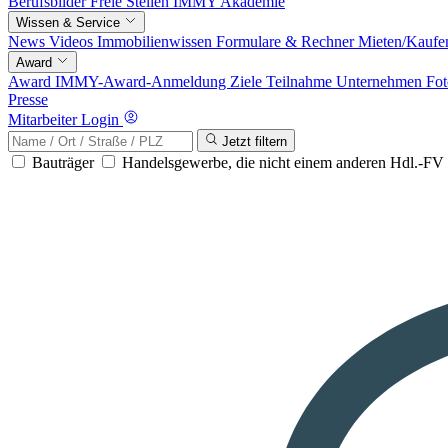
Berufsbilder
Freie Stellen
IMMY Akademie
Wissen & Service
News
Videos
Immobilienwissen
Formulare & Rechner
Mieten/Kaufe
Award
Award
IMMY-Award-Anmeldung
Ziele
Teilnahme
Unternehmen
Fot
Presse
Mitarbeiter Login
Jetzt filtern
Bauträger
Handelsgewerbe, die nicht einem anderen Hdl.-F