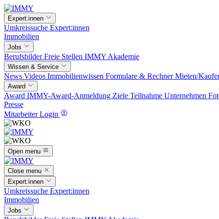
Expert:innen
Umkreissuche
Expert:innen
Immobilien
Jobs
Berufsbilder
Freie Stellen
IMMY Akademie
Wissen & Service
News
Videos
Immobilienwissen
Formulare & Rechner
Mieten/Kaufe
Award
Award
IMMY-Award-Anmeldung
Ziele
Teilnahme
Unternehmen
Fot
Presse
Mitarbeiter Login
Open menu
Close menu
Expert:innen
Umkreissuche
Expert:innen
Immobilien
Jobs