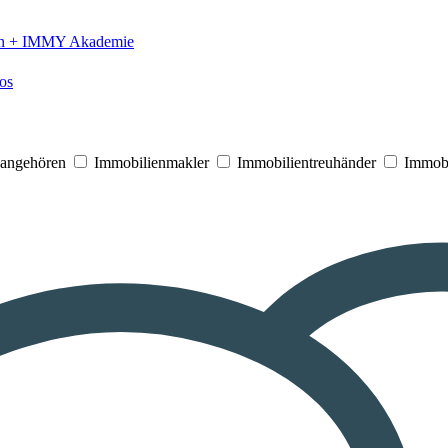
n +
IMMY Akademie
os
V angehören
Immobilienmakler
Immobilientreuhänder
Immobi