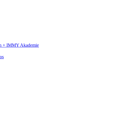
n +
IMMY Akademie
os