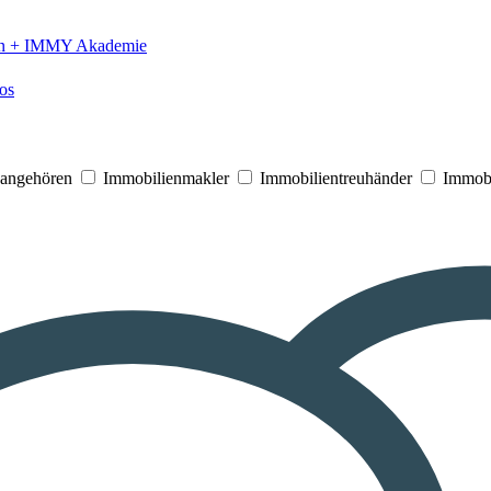
n +
IMMY Akademie
os
V angehören
Immobilienmakler
Immobilientreuhänder
Immobi