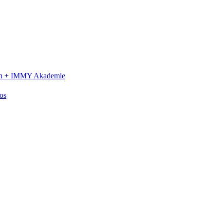
n +
IMMY Akademie
os