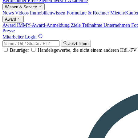
Berufsbilder
Freie Stellen
IMMY Akademie
Wissen & Service
News
Videos
Immobilienwissen
Formulare & Rechner
Mieten/Kaufe
Award
Award
IMMY-Award-Anmeldung
Ziele
Teilnahme
Unternehmen
Fot
Presse
Mitarbeiter Login
Jetzt filtern
Bauträger
Handelsgewerbe, die nicht einem anderen Hdl.-F