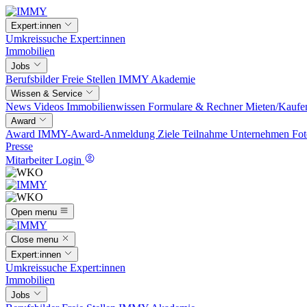
Expert:innen
Umkreissuche
Expert:innen
Immobilien
Jobs
Berufsbilder
Freie Stellen
IMMY Akademie
Wissen & Service
News
Videos
Immobilienwissen
Formulare & Rechner
Mieten/Kaufe
Award
Award
IMMY-Award-Anmeldung
Ziele
Teilnahme
Unternehmen
Fot
Presse
Mitarbeiter Login
Open menu
Close menu
Expert:innen
Umkreissuche
Expert:innen
Immobilien
Jobs