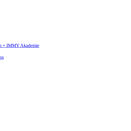
n +
IMMY Akademie
os