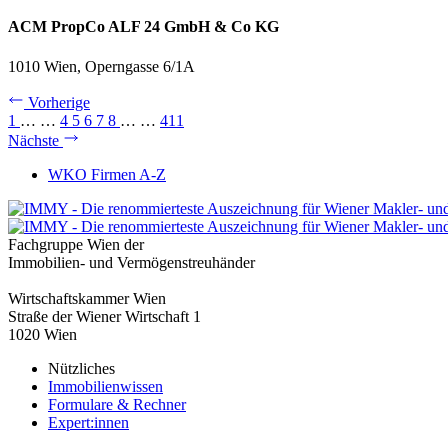
ACM PropCo ALF 24 GmbH & Co KG
1010 Wien, Operngasse 6/1A
Vorherige
1
…
…
4
5
6
7
8
…
…
411
Nächste
WKO Firmen A-Z
Fachgruppe Wien der
Immobilien- und Vermögenstreuhänder
Wirtschaftskammer Wien
Straße der Wiener Wirtschaft 1
1020 Wien
Nützliches
Immobilienwissen
Formulare & Rechner
Expert:innen