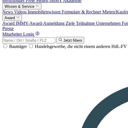
Berufsbilder
Freie Stellen
IMMY Akademie
Wissen & Service
News
Videos
Immobilienwissen
Formulare & Rechner
Mieten/Kaufe
Award
Award
IMMY-Award-Anmeldung
Ziele
Teilnahme
Unternehmen
Fot
Presse
Mitarbeiter Login
Jetzt filtern
Bauträger
Handelsgewerbe, die nicht einem anderen Hdl.-F