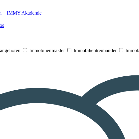
n +
IMMY Akademie
os
V angehören
Immobilienmakler
Immobilientreuhänder
Immobi