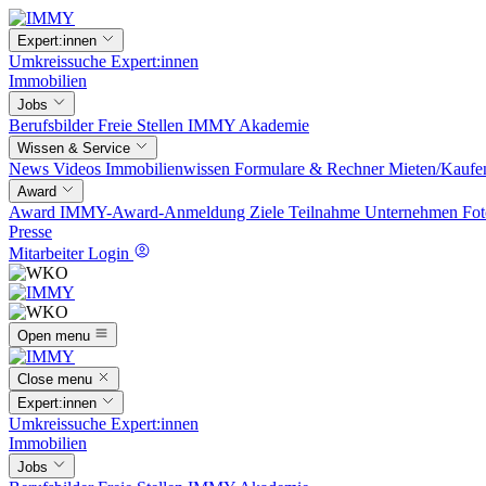
Expert:innen
Umkreissuche
Expert:innen
Immobilien
Jobs
Berufsbilder
Freie Stellen
IMMY Akademie
Wissen & Service
News
Videos
Immobilienwissen
Formulare & Rechner
Mieten/Kaufe
Award
Award
IMMY-Award-Anmeldung
Ziele
Teilnahme
Unternehmen
Fot
Presse
Mitarbeiter Login
Open menu
Close menu
Expert:innen
Umkreissuche
Expert:innen
Immobilien
Jobs