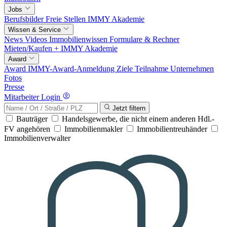
Jobs
Berufsbilder
Freie Stellen
IMMY Akademie
Wissen & Service
News
Videos
Immobilienwissen
Formulare & Rechner
Mieten/Kaufen +
IMMY Akademie
Award
Award
IMMY-Award-Anmeldung
Ziele
Teilnahme
Unternehmen
Fotos
Presse
Mitarbeiter Login
Jetzt filtern
Bauträger
Handelsgewerbe, die nicht einem anderen Hdl.-
FV angehören
Immobilienmakler
Immobilientreuhänder
Immobilienverwalter