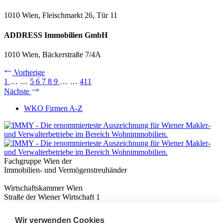
1010 Wien, Fleischmarkt 26, Tür 11
ADDRESS Immobilien GmbH
1010 Wien, Bäckerstraße 7/4A
Vorherige
1
…
…
5
6
7
8
9
…
…
411
Nächste
WKO Firmen A-Z
Fachgruppe Wien der
Immobilien- und Vermögenstreuhänder
Wirtschaftskammer Wien
Straße der Wiener Wirtschaft 1
1020 Wien
Wir verwenden Cookies
Nützliches