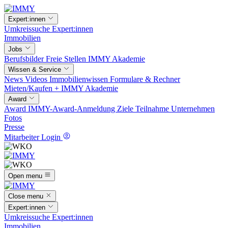
Expert:innen
Umkreissuche
Expert:innen
Immobilien
Jobs
Berufsbilder
Freie Stellen
IMMY Akademie
Wissen & Service
News
Videos
Immobilienwissen
Formulare & Rechner
Mieten/Kaufen +
IMMY Akademie
Award
Award
IMMY-Award-Anmeldung
Ziele
Teilnahme
Unternehmen
Fotos
Presse
Mitarbeiter Login
Open menu
Close menu
Expert:innen
Umkreissuche
Expert:innen
Immobilien