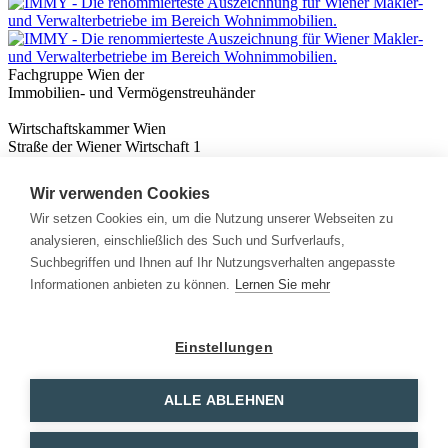
Fachgruppe Wien der
Immobilien- und Vermögenstreuhänder
Wirtschaftskammer Wien
Straße der Wiener Wirtschaft 1
1020 Wien
Wir verwenden Cookies
Nützliches
Immobilienwissen
Wir setzen Cookies ein, um die Nutzung unserer Webseiten zu
Formulare & Rechner
analysieren, einschließlich des Such und Surfverlaufs,
Expert:innen
Suchbegriffen und Ihnen auf Ihr Nutzungsverhalten angepasste
Informationen anbieten zu können.
Lernen Sie mehr
Info
News
Presse
Einstellungen
Rechtliches
Kontakt
Impressum
ALLE ABLEHNEN
Datenschutz
Mitglieder Login