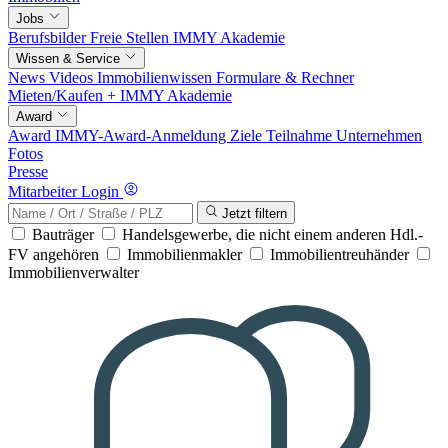
Jobs
Berufsbilder
Freie Stellen
IMMY Akademie
Wissen & Service
News
Videos
Immobilienwissen
Formulare & Rechner
Mieten/Kaufen +
IMMY Akademie
Award
Award
IMMY-Award-Anmeldung
Ziele
Teilnahme
Unternehmen
Fotos
Presse
Mitarbeiter Login
Jetzt filtern
Bauträger
Handelsgewerbe, die nicht einem anderen Hdl.-
FV angehören
Immobilienmakler
Immobilientreuhänder
Immobilienverwalter