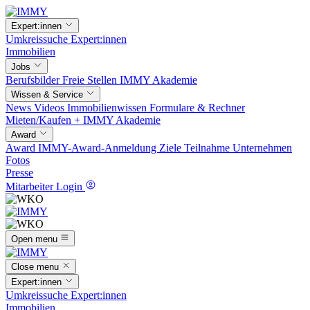
Expert:innen
Umkreissuche
Expert:innen
Immobilien
Jobs
Berufsbilder
Freie Stellen
IMMY Akademie
Wissen & Service
News
Videos
Immobilienwissen
Formulare & Rechner
Mieten/Kaufen +
IMMY Akademie
Award
Award
IMMY-Award-Anmeldung
Ziele
Teilnahme
Unternehmen
Fotos
Presse
Mitarbeiter Login
Open menu
Close menu
Expert:innen
Umkreissuche
Expert:innen
Immobilien