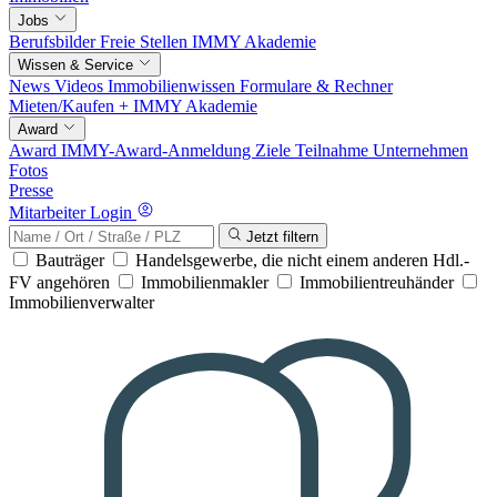
Jobs
Berufsbilder
Freie Stellen
IMMY Akademie
Wissen & Service
News
Videos
Immobilienwissen
Formulare & Rechner
Mieten/Kaufen +
IMMY Akademie
Award
Award
IMMY-Award-Anmeldung
Ziele
Teilnahme
Unternehmen
Fotos
Presse
Mitarbeiter Login
Jetzt filtern
Bauträger
Handelsgewerbe, die nicht einem anderen Hdl.-
FV angehören
Immobilienmakler
Immobilientreuhänder
Immobilienverwalter