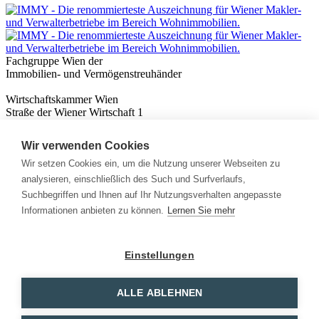
Fachgruppe Wien der
Immobilien- und Vermögenstreuhänder
Wirtschaftskammer Wien
Straße der Wiener Wirtschaft 1
1020 Wien
Wir verwenden Cookies
Nützliches
Immobilienwissen
Wir setzen Cookies ein, um die Nutzung unserer Webseiten zu
Formulare & Rechner
analysieren, einschließlich des Such und Surfverlaufs,
Expert:innen
Suchbegriffen und Ihnen auf Ihr Nutzungsverhalten angepasste
Informationen anbieten zu können.
Lernen Sie mehr
Info
News
Presse
Einstellungen
Rechtliches
Kontakt
Impressum
ALLE ABLEHNEN
Datenschutz