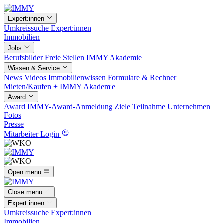
Expert:innen
Umkreissuche
Expert:innen
Immobilien
Jobs
Berufsbilder
Freie Stellen
IMMY Akademie
Wissen & Service
News
Videos
Immobilienwissen
Formulare & Rechner
Mieten/Kaufen +
IMMY Akademie
Award
Award
IMMY-Award-Anmeldung
Ziele
Teilnahme
Unternehmen
Fotos
Presse
Mitarbeiter Login
Open menu
Close menu
Expert:innen
Umkreissuche
Expert:innen
Immobilien