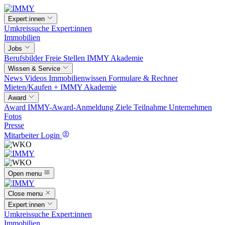
Expert:innen
Umkreissuche
Expert:innen
Immobilien
Jobs
Berufsbilder
Freie Stellen
IMMY Akademie
Wissen & Service
News
Videos
Immobilienwissen
Formulare & Rechner
Mieten/Kaufen +
IMMY Akademie
Award
Award
IMMY-Award-Anmeldung
Ziele
Teilnahme
Unternehmen
Fotos
Presse
Mitarbeiter Login
Open menu
Close menu
Expert:innen
Umkreissuche
Expert:innen
Immobilien