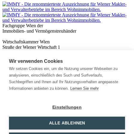
Fachgruppe Wien der
Immobilien- und Vermögenstreuhänder
Wirtschaftskammer Wien
Straße der Wiener Wirtschaft 1
1020 Wien
Wir verwenden Cookies
Nützliches
Immobilienwissen
Wir setzen Cookies ein, um die Nutzung unserer Webseiten zu
Formulare & Rechner
analysieren, einschließlich des Such und Surfverlaufs,
Expert:innen
Suchbegriffen und Ihnen auf Ihr Nutzungsverhalten angepasste
Informationen anbieten zu können.
Lernen Sie mehr
Info
News
Presse
Einstellungen
Rechtliches
Kontakt
Impressum
ALLE ABLEHNEN
Datenschutz