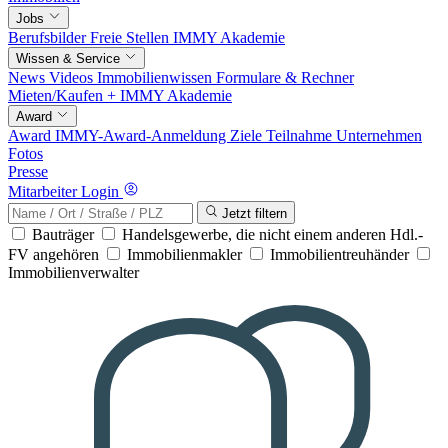
Jobs
Berufsbilder
Freie Stellen
IMMY Akademie
Wissen & Service
News
Videos
Immobilienwissen
Formulare & Rechner
Mieten/Kaufen +
IMMY Akademie
Award
Award
IMMY-Award-Anmeldung
Ziele
Teilnahme
Unternehmen
Fotos
Presse
Mitarbeiter Login
Jetzt filtern
Bauträger
Handelsgewerbe, die nicht einem anderen Hdl.-
FV angehören
Immobilienmakler
Immobilientreuhänder
Immobilienverwalter