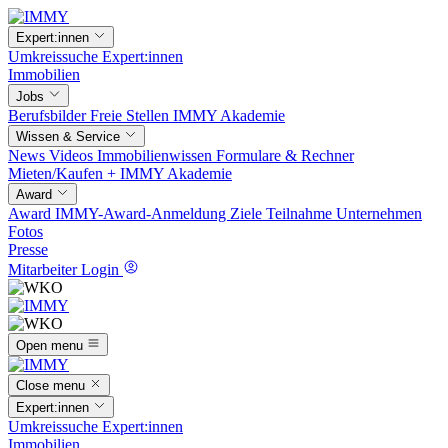
Expert:innen
Umkreissuche
Expert:innen
Immobilien
Jobs
Berufsbilder
Freie Stellen
IMMY Akademie
Wissen & Service
News
Videos
Immobilienwissen
Formulare & Rechner
Mieten/Kaufen +
IMMY Akademie
Award
Award
IMMY-Award-Anmeldung
Ziele
Teilnahme
Unternehmen
Fotos
Presse
Mitarbeiter Login
Open menu
Close menu
Expert:innen
Umkreissuche
Expert:innen
Immobilien