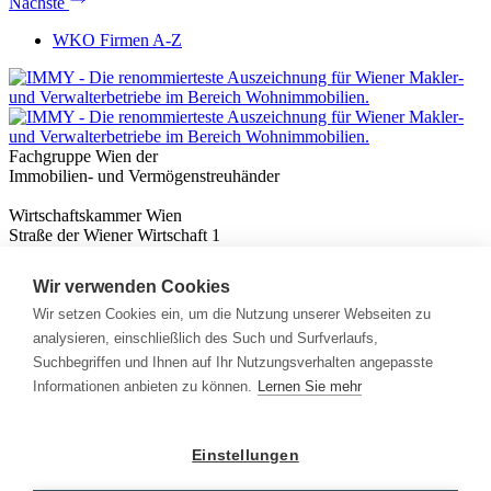
Nächste
WKO Firmen A-Z
Fachgruppe Wien der
Immobilien- und Vermögenstreuhänder
Wirtschaftskammer Wien
Straße der Wiener Wirtschaft 1
1020 Wien
Wir verwenden Cookies
Nützliches
Immobilienwissen
Wir setzen Cookies ein, um die Nutzung unserer Webseiten zu
Formulare & Rechner
analysieren, einschließlich des Such und Surfverlaufs,
Expert:innen
Suchbegriffen und Ihnen auf Ihr Nutzungsverhalten angepasste
Informationen anbieten zu können.
Lernen Sie mehr
Info
News
Presse
Einstellungen
Rechtliches
Kontakt