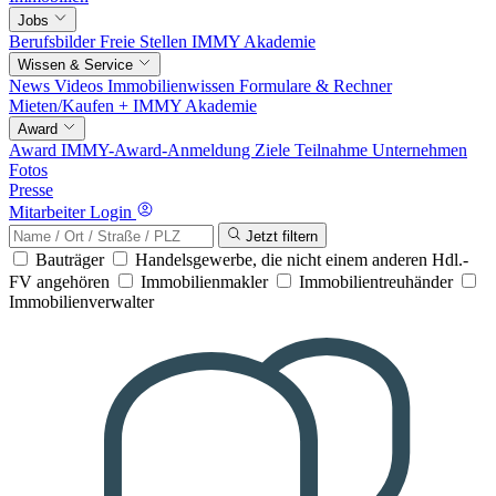
Jobs
Berufsbilder
Freie Stellen
IMMY Akademie
Wissen & Service
News
Videos
Immobilienwissen
Formulare & Rechner
Mieten/Kaufen +
IMMY Akademie
Award
Award
IMMY-Award-Anmeldung
Ziele
Teilnahme
Unternehmen
Fotos
Presse
Mitarbeiter Login
Jetzt filtern
Bauträger
Handelsgewerbe, die nicht einem anderen Hdl.-
FV angehören
Immobilienmakler
Immobilientreuhänder
Immobilienverwalter