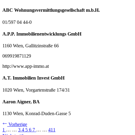
ABC Wohnungsvermittlungsgesellschaft m.b.H.
01/597 04 44-0
A.P.P. Immobilienentwicklungs GmbH
1160 Wien, Gallitzinstraße 66
069919871129
http://www.app-immo.at
A.T. Immobilien Invest GmbH
1020 Wien, Vorgartenstraße 174/31
Aaron Aigner, BA
1130 Wien, Konrad-Duden-Gasse 5
Vorherige
1
…
…
3
4
5
6
7
…
…
411