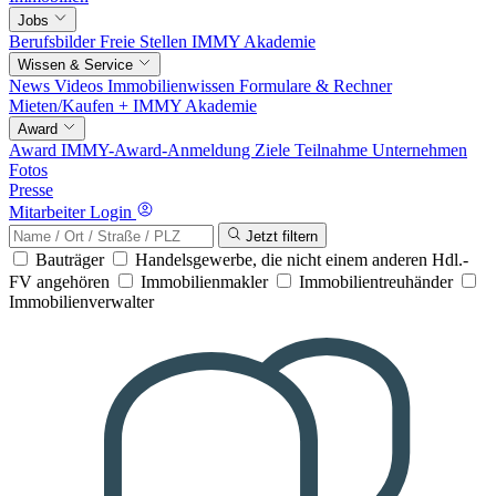
Jobs
Berufsbilder
Freie Stellen
IMMY Akademie
Wissen & Service
News
Videos
Immobilienwissen
Formulare & Rechner
Mieten/Kaufen +
IMMY Akademie
Award
Award
IMMY-Award-Anmeldung
Ziele
Teilnahme
Unternehmen
Fotos
Presse
Mitarbeiter Login
Jetzt filtern
Bauträger
Handelsgewerbe, die nicht einem anderen Hdl.-
FV angehören
Immobilienmakler
Immobilientreuhänder
Immobilienverwalter