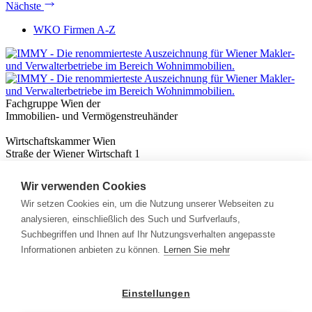
Nächste
WKO Firmen A-Z
Fachgruppe Wien der
Immobilien- und Vermögenstreuhänder
Wirtschaftskammer Wien
Straße der Wiener Wirtschaft 1
1020 Wien
Wir verwenden Cookies
Nützliches
Immobilienwissen
Wir setzen Cookies ein, um die Nutzung unserer Webseiten zu
Formulare & Rechner
analysieren, einschließlich des Such und Surfverlaufs,
Expert:innen
Suchbegriffen und Ihnen auf Ihr Nutzungsverhalten angepasste
Informationen anbieten zu können.
Lernen Sie mehr
Info
News
Presse
Einstellungen
Rechtliches