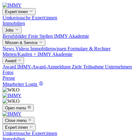
Expert:innen
Umkreissuche
Expert:innen
Immobilien
Jobs
Berufsbilder
Freie Stellen
IMMY Akademie
Wissen & Service
News
Videos
Immobilienwissen
Formulare & Rechner
Mieten/Kaufen +
IMMY Akademie
Award
Award
IMMY-Award-Anmeldung
Ziele
Teilnahme
Unternehmen
Fotos
Presse
Mitarbeiter Login
Open menu
Close menu
Expert:innen
Umkreissuche
Expert:innen
Immobilien