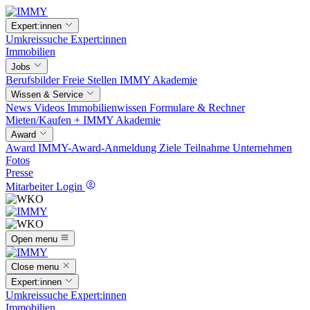
Expert:innen
Umkreissuche
Expert:innen
Immobilien
Jobs
Berufsbilder
Freie Stellen
IMMY Akademie
Wissen & Service
News
Videos
Immobilienwissen
Formulare & Rechner
Mieten/Kaufen +
IMMY Akademie
Award
Award
IMMY-Award-Anmeldung
Ziele
Teilnahme
Unternehmen
Fotos
Presse
Mitarbeiter Login
Open menu
Close menu
Expert:innen
Umkreissuche
Expert:innen
Immobilien