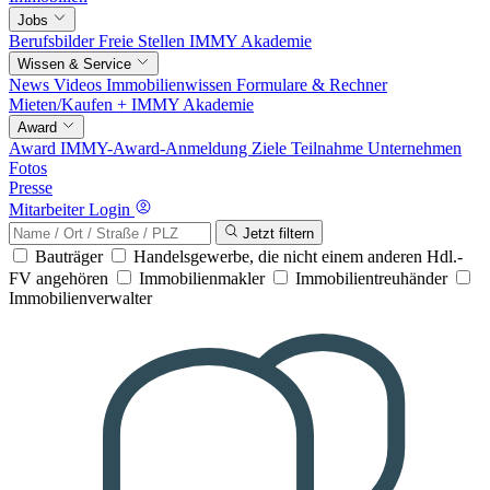
Jobs
Berufsbilder
Freie Stellen
IMMY Akademie
Wissen & Service
News
Videos
Immobilienwissen
Formulare & Rechner
Mieten/Kaufen +
IMMY Akademie
Award
Award
IMMY-Award-Anmeldung
Ziele
Teilnahme
Unternehmen
Fotos
Presse
Mitarbeiter Login
Jetzt filtern
Bauträger
Handelsgewerbe, die nicht einem anderen Hdl.-
FV angehören
Immobilienmakler
Immobilientreuhänder
Immobilienverwalter