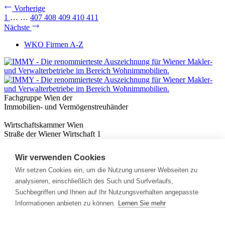
Vorherige
1
…
…
407
408
409
410
411
Nächste
WKO Firmen A-Z
Fachgruppe Wien der
Immobilien- und Vermögenstreuhänder
Wirtschaftskammer Wien
Straße der Wiener Wirtschaft 1
1020 Wien
Wir verwenden Cookies
Nützliches
Immobilienwissen
Wir setzen Cookies ein, um die Nutzung unserer Webseiten zu
Formulare & Rechner
analysieren, einschließlich des Such und Surfverlaufs,
Expert:innen
Suchbegriffen und Ihnen auf Ihr Nutzungsverhalten angepasste
Informationen anbieten zu können.
Lernen Sie mehr
Info
News
Presse